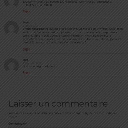
Exactement pareil, au bout de 130 kilomètres les semelles qui s’arrachent…
CHAUSSURE A EVITER
Reply
Marc
24 janvier 2018
Entièrement d’accord avec les avis precedents. Les Xodus 6 etaient fabuleuses. J’en ai
eu 3 paires. Ces Iso sont catastrophiques au niveau de la semelle comparé aux
semelles Vibram de la Xodus 6. Accroche nettement moins bonne et usure
prématurée des crampons. Comme de nombreux trailers autour de moi j’ai laissé
de côté Saucony suite à cette régression de la Xodus 6.
Reply
loch
27 décembre 2022
le vibram mega c est cher !
Reply
Laisser un commentaire
Votre adresse e-mail ne sera pas publiée.
Les champs obligatoires sont indiqués
avec
*
Commentaire
*