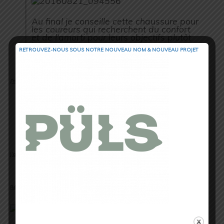
Au final je conseille cette chaussure pour
les coureurs qui recherchent du confort
et de l’amorti pour leurs objectifs plutôt
longs.
RETROUVEZ-NOUS SOUS NOTRE NOUVEAU NOM & NOUVEAU PROJET
J’ai aimé
:
Le confort
L’accroche
L’amorti
Le dynamisme
La protection
Le séchage rapide
J’ai moins aimé :
L’aspect massif de la chaussure
Pas de range lacets
Rédacteur :
Matthieu Ollier