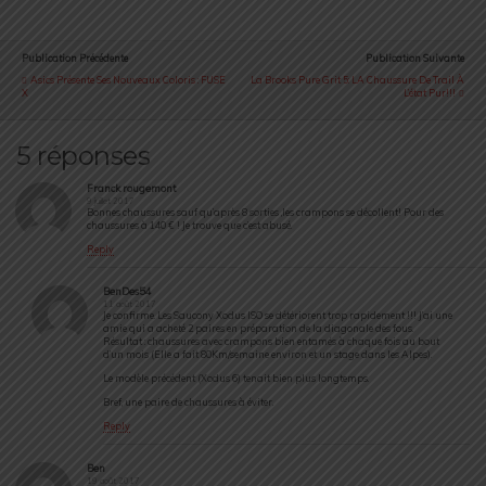
Publication Précédente
Publication Suivante
Asics Présente Ses Nouveaux Coloris : FUSE
La Brooks Pure Grit 5: LA Chaussure De Trail À
X
L’état Pur!!!
5 réponses
Franck rougemont
9 juillet 2017
Bonnes chaussures sauf qu’après 8 sorties ,les crampons se décollent! Pour des
chaussures à 140 € ! Je trouve que c’est abusé.
Reply
BenDes54
11 août 2017
Je confirme. Les Saucony Xodus ISO se détériorent trop rapidement !!! J’ai une
amie qui a acheté 2 paires en préparation de la diagonale des fous.
Résultat : chaussures avec crampons bien entamés à chaque fois au bout
d’un mois (Elle a fait 80Km/semaine environ et un stage dans les Alpes).
Le modèle précédent (Xodus 6) tenait bien plus longtemps.
Bref, une paire de chaussures à éviter.
Reply
Ben
19 août 2017