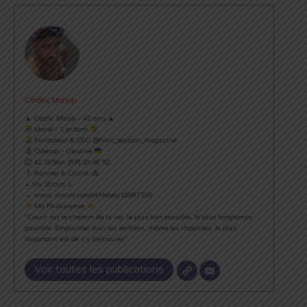
Cédric Masip
▲ Cédric Masip - 42 ans ▲
Marié - 1 enfant
Fondateur & CEO @trail_session_magazine
Odessa - Ukraine
⏱ 42.195km [RP] 2h46’52
Runner & Cyclist
⇣ My Strava ⇣
→ www.strava.com/athletes/18867396
Ma Philosophie
"Courir sur le chemin de la vie, le plus loin possible, le plus longtemps
possible. Emprunter tous les sentiers, même les impasses, le plus
important est de s’y (re)trouver".
Voir toutes les publications