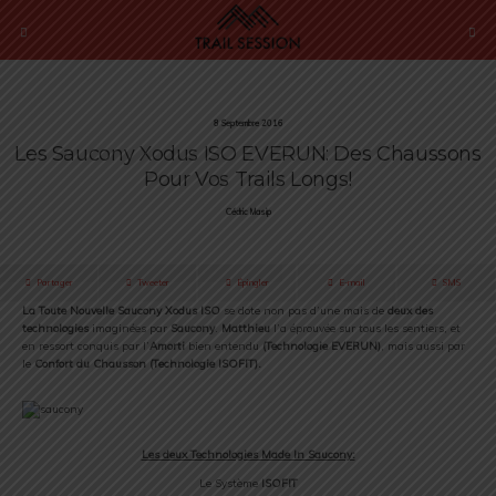
8 Septembre 2016
Les Saucony Xodus ISO EVERUN: Des Chaussons
Pour Vos Trails Longs!
Cédric Masip
Partager
Tweeter
Épingler
E-mail
SMS
La Toute Nouvelle Saucony Xodus ISO
se dote non pas d’une mais de
deux des
technologies
imaginées par
Saucony
.
Matthieu
l’a éprouvée sur tous les sentiers, et
en ressort conquis par l’
Amorti
bien entendu
(Technologie EVERUN)
, mais aussi par
le
Confort du Chausson (Technologie ISOFIT).
Les deux Technologies Made In Saucony:
Le Système
ISOFIT