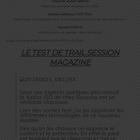
Coque de soutien externe
Protection accrue et maintien du talon
Semelle extérieure PWR TRAC
Caoutchouc très adhérent pour une excellente accroche sur tous les terrains
Topsole EVERUN
Amorti continu et meilleur retour d’énergie
https://www.youtube.com/watch?v=Z6W-bALQabs
LE TEST DE TRAIL SESSION
MAGAZINE
Sous ses aspects quelques peu massif
la Xodus ISO de chez Saucony est un
véritable chausson.
Lors des sorties test, j’ai pu apprécier les
différentes technologies de ce nouveau
modèle.
Dès qu’on les chausse on apprécie le
confort et la protection. En effet le pied
est englobé par le chausson et l’on se