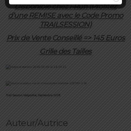
Disponible chez i-Run (Profitez
d’une REMISE avec le Code Promo
TRAILSESSION)
Prix de Vente Conseillé => 145 Euros
Grille des Tailles
Trail Session Magazine, Septembre 2016
Auteur/Autrice