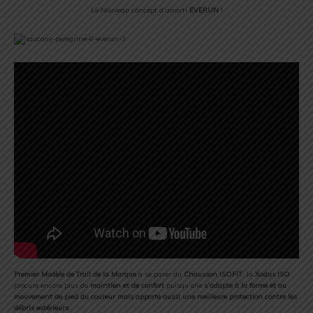
Le Nouveau concept d’amorti
EVERUN
!
Premier Modèle de Trail de la Marque
à se parer du
Chausson ISOFIT
, la
Xodus ISO
procure encore plus de
maintien et de confort
puisqu’elle
s’adapte à la forme et au
mouvement de pied du coureur mais apporte aussi une meilleure protection contre les
débris extérieurs
.