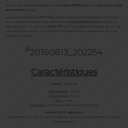
Qui plus est, elle intègre également une
Topsole EVERUN
pour une
course plus souple
et dynamique
à la fois.
La semelle extérieure en
PWR TRAC
confère trois fois plus d’adhérence et de traction
qu’un caoutchouc classique permettant ainsi
une excellente accroche
sur tous les
types de terrain. En somme, la
Xodus ISO
sera l’alliée idéale des adeptes des courses
hors des sentiers battus, aussi bien à l’entraînement qu’en compétition, et ce peu
importe la distance.
Caractéristiques
Coureur
: Universel
Poids hommes :
292 gr
Poids femmes :
261 gr
Drop :
4 mm
Utilisation :
Trail tous terrains et toutes distances
Système ISOFIT spécial trail
Ajustement accru pour un meilleur maintien et une meilleure protection contre les
débris extérieurs