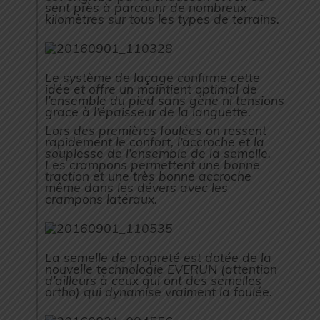
sent près à parcourir de nombreux
kilomètres sur tous les types de terrains.
Le système de laçage confirme cette
idée et offre un maintient optimal de
l’ensemble du pied sans gène ni tensions
grace à l’épaisseur de la languette.
Lors des premières foulées on ressent
rapidement le confort, l’accroche et la
souplesse de l’ensemble de la semelle.
Les crampons permettent une bonne
traction et une très bonne accroche
même dans les dévers avec les
crampons latéraux.
La semelle de propreté est dotée de la
nouvelle technologie EVERUN (attention
d’ailleurs à ceux qui ont des semelles
ortho) qui dynamise vraiment la foulée.