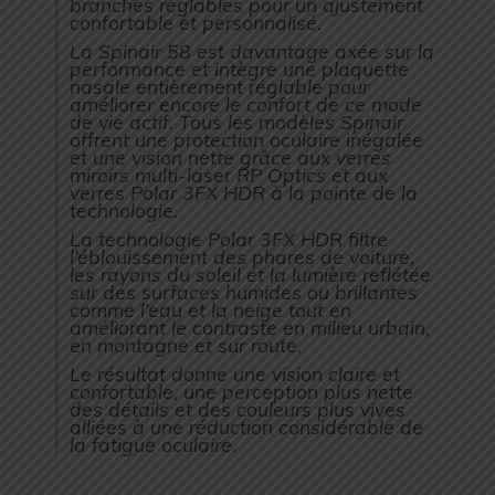
branches réglables pour un ajustement
confortable et personnalisé.
La Spinair 58 est davantage axée sur la
performance et intègre une plaquette
nasale entièrement réglable pour
améliorer encore le confort de ce mode
de vie actif. Tous les modèles Spinair
offrent une protection oculaire inégalée
et une vision nette grâce aux verres
miroirs multi-laser RP Optics et aux
verres Polar 3FX HDR à la pointe de la
technologie.
La technologie Polar 3FX HDR filtre
l’éblouissement des phares de voiture,
les rayons du soleil et la lumière reflétée
sur des surfaces humides ou brillantes
comme l’eau et la neige tout en
améliorant le contraste en milieu urbain,
en montagne et sur route.
Le résultat donne une vision claire et
confortable, une perception plus nette
des détails et des couleurs plus vives
alliées à une réduction considérable de
la fatigue oculaire.