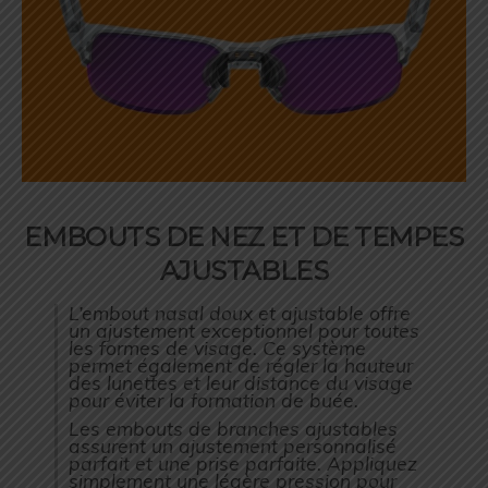
EMBOUTS DE NEZ ET DE TEMPES
AJUSTABLES
L’embout nasal doux et ajustable offre
un ajustement exceptionnel pour toutes
les formes de visage. Ce système
permet également de régler la hauteur
des lunettes et leur distance du visage
pour éviter la formation de buée.
Les embouts de branches ajustables
assurent un ajustement personnalisé
parfait et une prise parfaite. Appliquez
simplement une légère pression pour