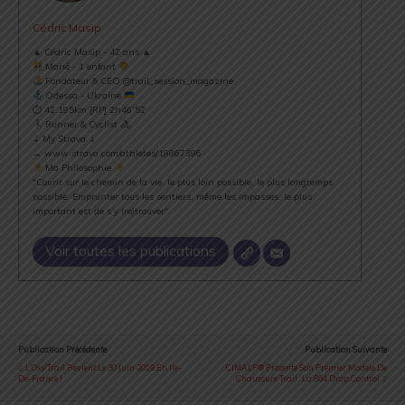
Cédric Masip
▲ Cédric Masip - 42 ans ▲
Marié - 1 enfant
Fondateur & CEO @trail_session_magazine
Odessa - Ukraine
⏱ 42.195km [RP] 2h46’52
Runner & Cyclist
⇣ My Strava ⇣
→ www.strava.com/athletes/18867396
Ma Philosophie
"Courir sur le chemin de la vie, le plus loin possible, le plus longtemps
possible. Emprunter tous les sentiers, même les impasses, le plus
important est de s’y (re)trouver".
Voir toutes les publications
Publication Précédente
Publication Suivante
L'Oxy’Trail Revient Le 30 Juin 2019 En Ile-
CIMALP® Présente Son Premier Modèle De
De-France !
Chaussure Trail : La 864 Drop Control