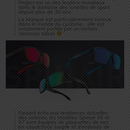
Project est un des leaders mondiaux
dans le domaine des lunettes de sport
depuis plus de 30 ans.
La Marque est particulièrement connue
dans le monde du cyclisme… elle est
notamment portée par un certain
Vincenzo Nibali
Faisant écho aux tendances actuelles
des solaires, les modèles Spinair 56 et
57 sont équipés de plaquettes de nez
en caoutchouc souple et d’embouts de