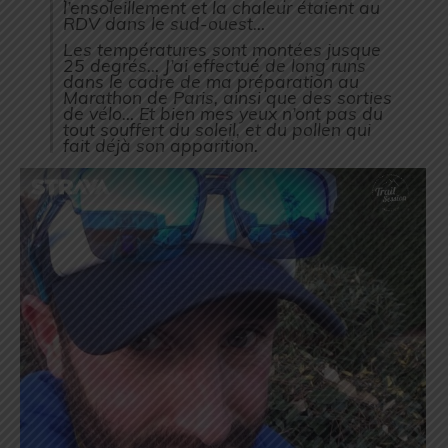
l’ensoleillement et la chaleur étaient au
RDV dans le sud-ouest…
Les températures sont montées jusque
25 degrés… J’ai effectué de long runs
dans le cadre de ma préparation au
Marathon de Paris, ainsi que des sorties
de vélo… Et bien mes yeux n’ont pas du
tout souffert du soleil, et du pollen qui
fait déjà son apparition.