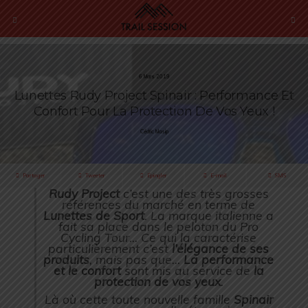
6 Mars 2019
Lunettes Rudy Project Spinair : Performance Et
Confort Pour La Protection De Vos Yeux !
Cédric Masip
Partager
Tweeter
Épingler
E-mail
SMS
Rudy Project
c’est une des très grosses
références du marché en terme de
Lunettes de Sport
. La marque italienne a
fait sa place dans le peloton du Pro
Cycling Tour… Ce qui la caractérise
particulièrement c’est
l’élégance de ses
produits
, mais pas que…
La performance
et le confort
sont mis au service de
la
protection de vos yeux
.
Là où cette toute nouvelle famille
Spinair