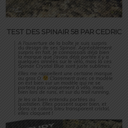
TEST DES SPINAIR 58 PAR CEDRIC
A l’ouverture de la boîte je suis surpris
du design de ses Spinair. Agréablement
surpris en fait. Je connaissais déjà bien
la marque que j’avais déjà portée il y a
quelques années sur le vélo, mais là ces
Spinair Crystal Blue sont juste sublimes.
Elles me rappellent une certaine marque
au gros O
Clairement avec ce modèle
on est bien sur un modèle qui ne se
portera pas uniquement à vélo, mais
bien lors de runs, et sur du trail running.
Je les ai bien entendu portées au
quotidien. Elles passent super bien, et
dans ce coloris bleu transparent cristal,
elles claquent !