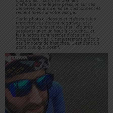
ajustables, il suffit simplement
d’effectuer une légère pression sur ces
dernières pour qu’elles se positionnent et
restent fixes sur votre visage.
Sur la photo ci-dessus et ci dessus, les
températures étaient négatives, et je
suis parti courir (et rouler sur d’autres
sessions) avec un haut à capuche… et
les lunettes sont restées fixées et ne
bougeaient pas. C’est justement grâce à
ces embouts de branches. C’est donc un
point plus que positif.