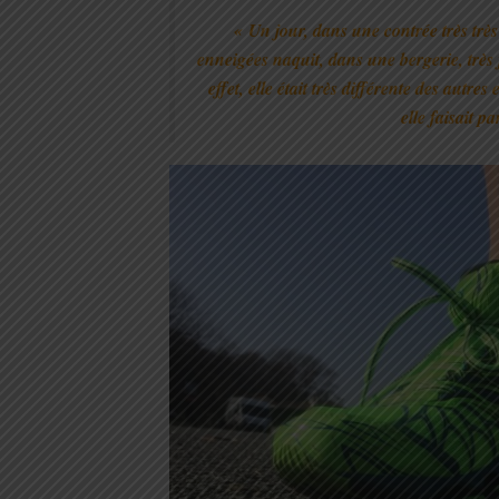
«
Un jour, dans une contrée très tr
enneigées naquit, dans une bergerie, trè
effet, elle était très différente des autr
elle faisait p