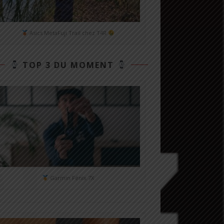
Asics MetaFuji Trail chez T4R
TOP 3 DU MOMENT
Garmin Fénix 7X