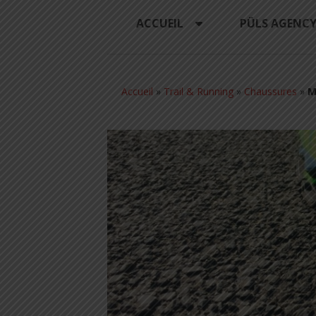
ACCUEIL
PÜLS AGENC
Accueil
»
Trail & Running
»
Chaussures
»
M