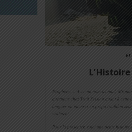
Et
L’Histoire
Prophecy…. Avec un nom tel quel, Mizuno
questions chez Trail Session quant à cette 
longues ou intenses en prépa triathlon semb
vraiment.
Pour la présenter, voici une petite histoir