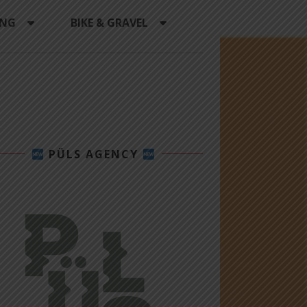
ING
BIKE & GRAVEL
PÜLS AGENCY