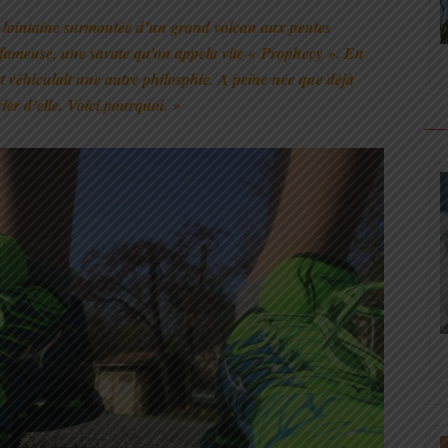
ès lointaine surmontée d’un grand volcan aux pentes
s fameuse, une savate qu’on appela vite « Prophecy ». En
es et véhiculait une autre philosphie. A peine née que déjà
arler d’elle. Voici pourquoi. »