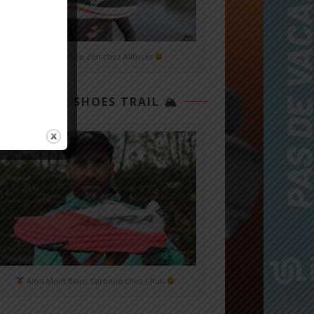
Mizuno Neo Zen chez Alltricks
TOP 3 SHOES TRAIL 🏔
Altra Mont Blanc Carbone chez i-Run