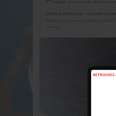
ème
7
version
, preuve qu’elle doit bien avo
Disons-le tout de suite : cette paire est ce
Fabien, notre coureur plutôt léger (1m78, 7
converti.
RETROUVEZ-