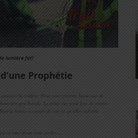
 la lumière fut!
 d’une Prophétie
 annonce la couleur. Nous nous posions beaucoup de
chaussure peu banale. La tester sur route lors de sorties
lait la bonne occasion de voir ce qu’elles valaient
e qui va sans doute vous parler….