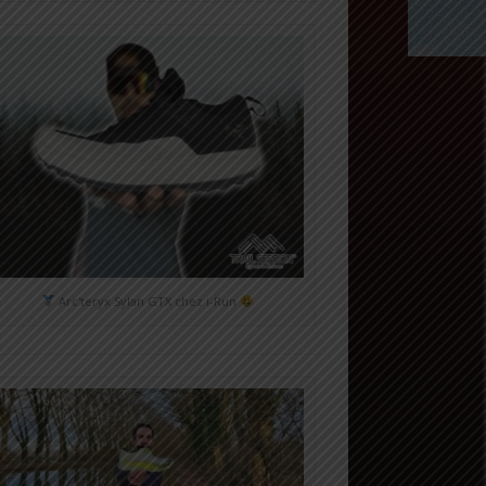
Arc'teryx Sylan GTX chez i-Run