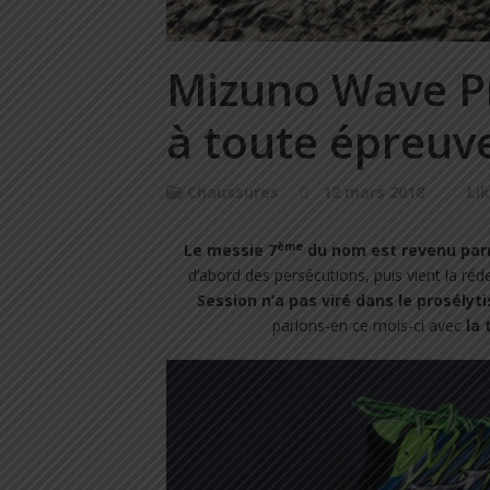
Mizuno Wave Pr
à toute épreuv
Chaussures
12 mars 2018
Li
ème
Le messie 7
du nom est revenu parm
d’abord des persécutions, puis vient la ré
Session n’a pas viré dans le prosélyti
parlons-en ce mois-ci avec
la