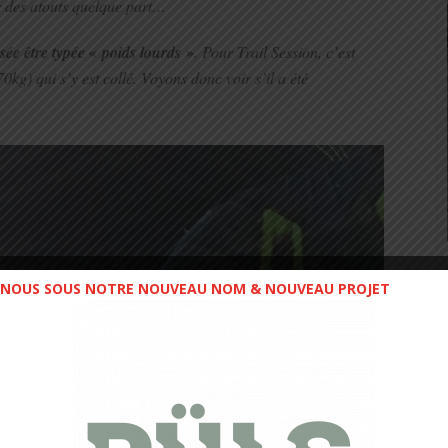
ir des atouts quelque part…
nsée être typée « poids lourds »
. Pour Trail Session, c’est
0kg) qui s’y est collé. Voyons donc voir s’il a été
NOUS SOUS NOTRE NOUVEAU NOM & NOUVEAU PROJET