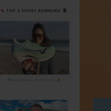
TOP 3 SHOES RUNNING 🛣
Mizuno Rebellion Pro 3 chez i-Run