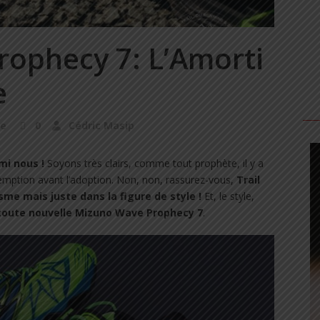
ophecy 7: L’Amorti
e
ke
0
Cédric Masip
i nous !
Soyons très clairs, comme tout prophète, il y a
demption avant l’adoption. Non, non, rassurez-vous,
Trail
sme mais juste dans la figure de style !
Et, le style,
 toute nouvelle Mizuno Wave Prophecy 7
.