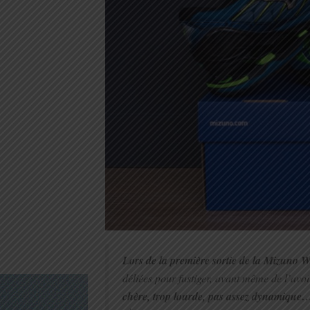
Lors de la première sortie de la Mizuno 
déliées pour fustiger, avant même de l’avo
chère, trop lourde, pas assez dynamique