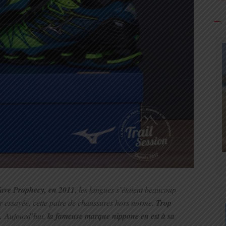
Wave Prophecy, en 2011
, les langues s’étaient beaucoup
ir essayée, cette paire de chaussures hors norme.
Trop
…
Aujourd’hui,
la fameuse marque nippone en est à sa