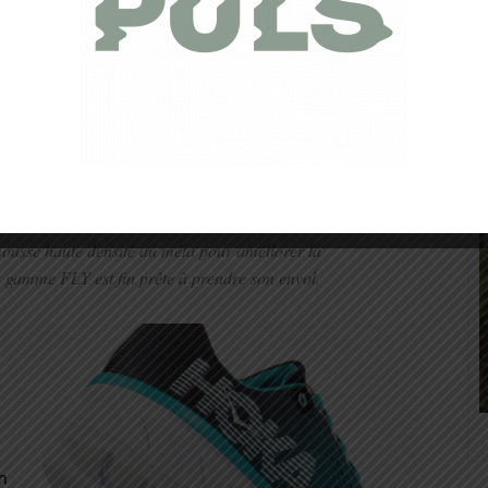
LECTION FLY PREND SON
ENVOL
hniques et les matériaux qui ont fait la réputation de la
plus légères et dynamiques. Pour y parvenir, la gamme
OFLY™ double densité, plus souple au niveau du talon
ousse haute densité au méta pour améliorer la
 gamme FLY est fin prête à prendre son envol.