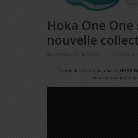
Hoka One One s
nouvelle collect
Chaussures
,
News
11 mars 201
Sourde aux diktats du marché,
HOKA O
l’innovation confère e