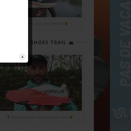
Mizuno Neo Zen chez Alltricks
TOP 3 SHOES TRAIL 🏔
Altra Mont Blanc Carbone chez i-Run