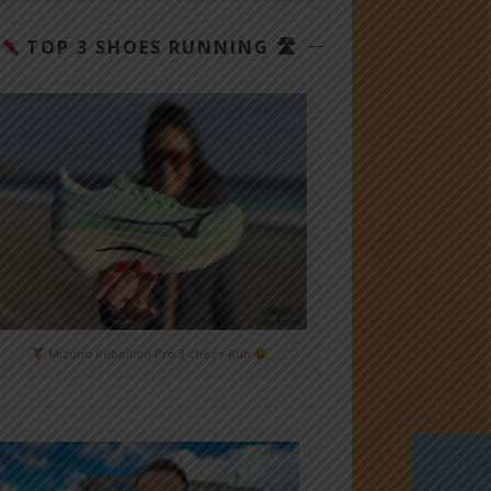
TOP 3 SHOES RUNNING 🛣
Mizuno Rebellion Pro 3 chez i-Run