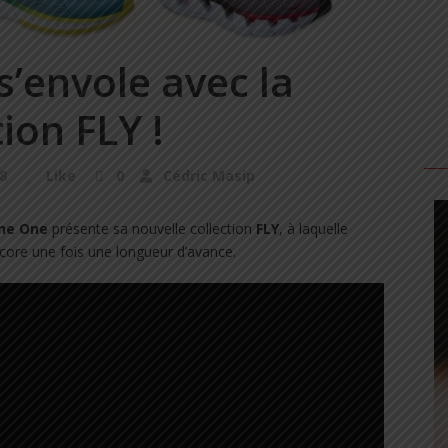
’envole avec la
ion FLY !
8
Like
0
Cédric Masip
ne One
présente sa nouvelle collection
FLY
, à laquelle
ncore une fois une longueur d’avance.