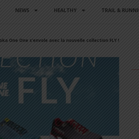
Y
NEWS
HEALTHY
TRAIL & RUNN
oka One One s’envole avec la nouvelle collection FLY !