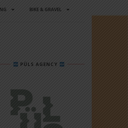
ING
BIKE & GRAVEL
PÜLS AGENCY