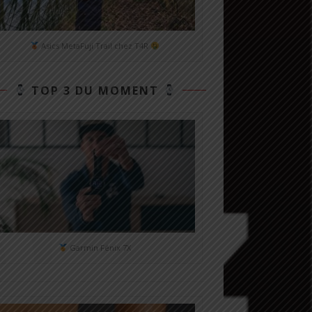
Asics MetaFuji Trail chez T4R
TOP 3 DU MOMENT
Garmin Fénix 7X