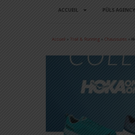
ACCUEIL
PÜLS AGENC
Accueil
»
Trail & Running
»
Chaussures
»
H