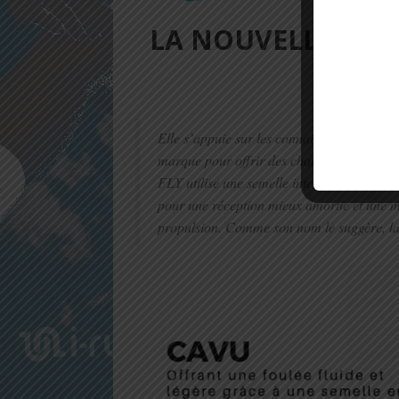
LA NOUVELLE COL
Elle s’appuie sur les connaissances, les tec
marque pour offrir des chaussures encore 
FLY utilise une semelle intermédiaire PR
pour une réception mieux amortie et une m
propulsion. Comme son nom le suggère, la