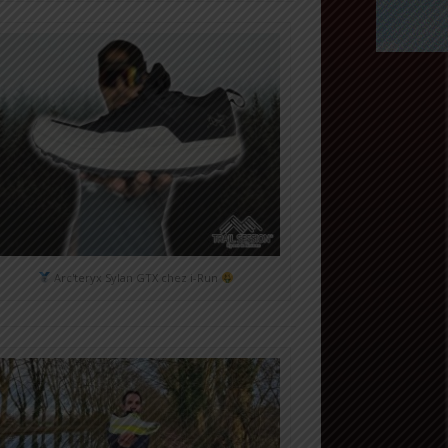
Arc'teryx Sylan GTX chez i-Run