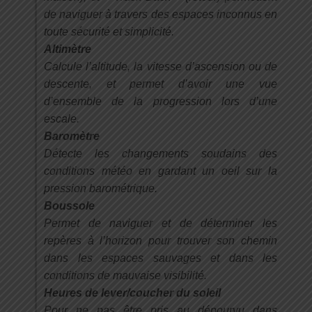
de naviguer à travers des espaces inconnus en
toute sécurité et simplicité.
Altimètre
Calcule l’altitude, la vitesse d’ascension ou de
descente, et permet d’avoir une vue
d’ensemble de la progression lors d’une
escale.
Baromètre
Détecte les changements soudains des
conditions météo en gardant un oeil sur la
pression barométrique.
Boussole
Permet de naviguer et de déterminer les
repères à l’horizon pour trouver son chemin
dans les espaces sauvages et dans les
conditions de mauvaise visibilité.
Heures de lever/coucher du soleil
Pour ne pas être pris au dépourvu dans