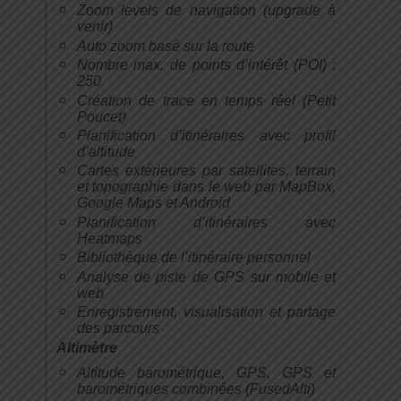
Zoom levels de navigation (upgrade à
venir)
Auto zoom basé sur la route
Nombre max. de points d’intérêt (POI) :
250
Création de trace en temps réel (Petit
Poucet)
Planification d’itinéraires avec profil
d’altitude
Cartes extérieures par satellites, terrain
et topographie dans le web par MapBox,
Google Maps et Android
Planification d’itinéraires avec
Heatmaps
Bibliothèque de l’itinéraire personnel
Analyse de piste de GPS sur mobile et
web
Enregistrement, visualisation et partage
des parcours
Altimètre
Altitude barométrique, GPS, GPS et
barométriques combinées (FusedAlti)