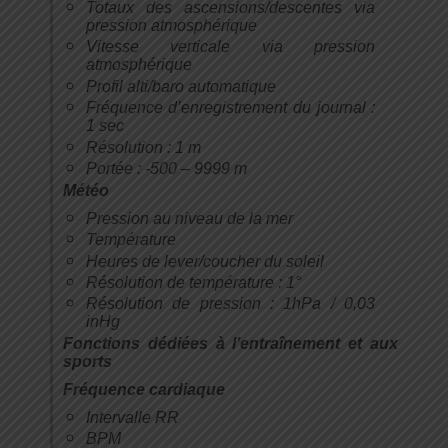
Totaux des ascensions/descentes via
pression atmosphérique
Vitesse verticale via pression
atmosphérique
Profil alti/baro automatique
Fréquence d’enregistrement du journal :
1 sec
Résolution : 1 m
Portée : -500 – 9999 m
Météo
Pression au niveau de la mer
Température
Heures de lever/coucher du soleil
Résolution de température : 1°
Résolution de pression : 1hPa / 0,03
inHg
Fonctions dédiées à l’entraînement et aux
sports
Fréquence cardiaque
Intervalle RR
BPM