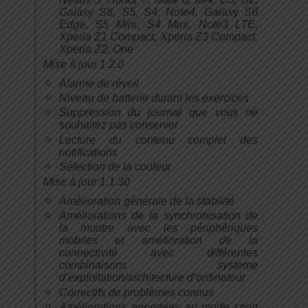
Galaxy S6, S5, S4, Note4, Galaxy S6
Edge, S5 Mini, S4 Mini, Note3 LTE,
Xperia Z1 Compact, Xperia Z3 Compact,
Xperia Z2, One
Mise à jour 1.2.0
Alarme de réveil
Niveau de batterie durant les exercices
Suppression du journal que vous ne
souhaitez pas conserver
Lecture du contenu complet des
notifications
Sélection de la couleur
Mise à jour 1.1.30
Amélioration générale de la stabilité
Améliorations de la synchronisation de
la montre avec les périphériques
mobiles et amélioration de la
connectivité avec différentes
combinaisons système
d’exploitation/architecture d’ordinateur
Correctifs de problèmes connus
Améliorations apportées au mode sport