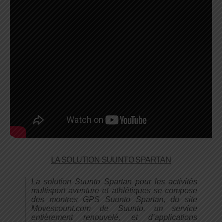
LA SOLUTION SUUNTO SPARTAN
La solution Suunto Spartan pour les activités
multisport aventure et athlétiques se compose
des montres GPS Suunto Spartan, du site
Movescount.com de Suunto, un service
entièrement renouvelé, et d’applications