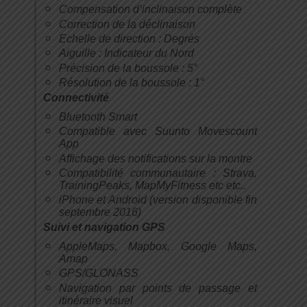
Compensation d’inclinaison complète
Correction de la déclinaison
Echelle de direction : Degrés
Aiguille : Indicateur du Nord
Précision de la boussole : 5°
Résolution de la boussole : 1°
Connectivité
Bluetooth Smart
Compatible avec Suunto Movescount
App
Affichage des notifications sur la montre
Compatibilité communautaire : Strava,
TrainingPeaks, MapMyFitness etc etc..
iPhone et Android (version disponible fin
septembre 2016)
Suivi et navigation GPS
AppleMaps, Mapbox, Google Maps,
Amap
GPS/GLONASS
Navigation par points de passage et
itinéraire visuel