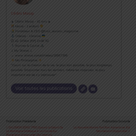
Cédric Masip
▲ Cédric Masip - 42 ans ▲
Marié - 1 enfant
Fondateur & CEO @trail_session_magazine
Odessa - Ukraine
⏱ 42.195km [RP] 2h46’52
Runner & Cyclist
⇣ My Strava ⇣
→ www.strava.com/athletes/18867396
Ma Philosophie
"Courir sur le chemin de la vie, le plus loin possible, le plus longtemps
possible. Emprunter tous les sentiers, même les impasses, le plus
important est de s’y (re)trouver".
Voir toutes les publications
Publication Précédente
Publication Suivante
SALOMON SONIC PRO: Quand Le Géant De
La Nouvelle Montre TomTom Adventurer Est
La Montagne S’attaque À La Course Sur
Maintenant Disponible!
Route Sans Emprunter De Chemins