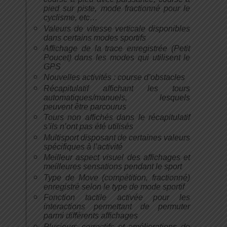
pied sur piste, mode fractionné pour le
cyclisme, etc…
Valeurs de vitesse verticale disponibles
dans certains modes sportifs
Affichage de la trace enregistrée (Petit
Poucet) dans les modes qui utilisent le
GPS
Nouvelles activités : course d’obstacles
Récapitulatif affichant les tours
automatiques/manuels, lesquels
peuvent être parcourus
Tours non affichés dans le récapitulatif
s’ils n’ont pas été utilisés
Multisport disposant de certaines valeurs
spécifiques à l’activité
Meilleur aspect visuel des affichages et
meilleures sensations pendant le sport
Type de Move (compétition, fractionné)
enregistré selon le type de mode sportif
Fonction tactile activée pour les
interactions permettant de permuter
parmi différents affichages
Plusieurs correctifs et améliorations de