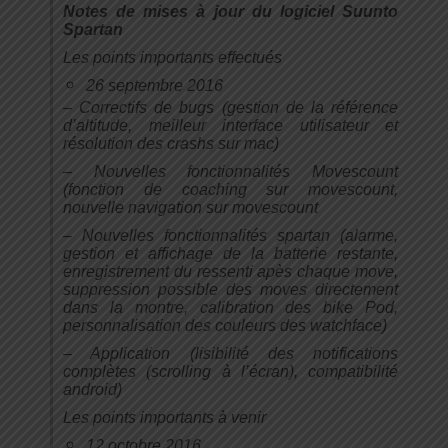
Notes de mises à jour du logiciel Suunto
Spartan
Les points importants effectués
26 septembre 2016
– Correctifs de bugs (gestion de la référence
d’altitude, meilleur interface utilisateur et
résolution des crashs sur mac)
– Nouvelles fonctionnalités Movescount
(fonction de coaching sur movescount,
nouvelle navigation sur movescount
– Nouvelles fonctionnalités spartan (alarme,
gestion et affichage de la batterie restante,
enregistrement du ressenti apès chaque move,
suppression possible des moves directement
dans la montre, calibration des bike Pod,
personnalisation des couleurs des watchface)
– Application (lisibilité des notifications
complètes (scrolling à l’écran), compatibilité
android)
Les points importants à venir
12 octobre 2016