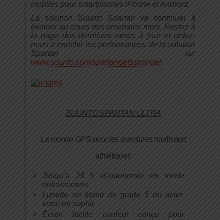
mobiles pour smartphones iPhone et Android.
La solution Suunto Spartan va continuer à
évoluer au cours des prochains mois. Restez à
la page des dernières mises à jour et aidez-
nous à enrichir les performances de la solution
Spartan sur
www.suunto.com/spartangetsstronger
.
SUUNTO SPARTAN ULTRA
La montre GPS pour les aventures multisport
athlétiques
Jusqu’à 26 h d’autonomie en mode
entraînement
Lunette en titane de grade 5 ou acier,
verre en saphir
Écran tactile couleur conçu pour