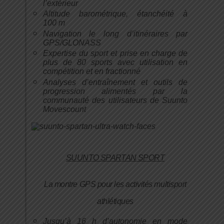
l’extérieur
Altitude barométrique, étanchéité à
100 m
Navigation le long d’itinéraires par
GPS/GLONASS
Expertise du sport et prise en charge de
plus de 80 sports avec utilisation en
compétition et en fractionné
Analyses d’entraînement et outils de
progression alimentés par la
communauté des utilisateurs de Suunto
Movescount
SUUNTO SPARTAN SPORT
La montre GPS pour les activités multisport
athlétiques
Jusqu’à 16 h d’autonomie en mode