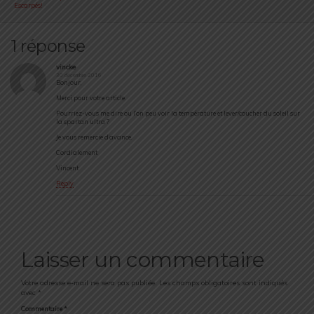
Escarpés!
1 réponse
vincke
30 décembre 2016
Bonjour,
Merci pour votre article.
Pourriez-vous me dire ou l’on peu voir la température et lever/coucher du soleil sur
la spartan ultra ?
Je vous remercie d’avance.
Cordialement
Vincent
Reply
Laisser un commentaire
Votre adresse e-mail ne sera pas publiée.
Les champs obligatoires sont indiqués
avec
*
Commentaire
*