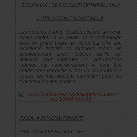
ÉCRAN TACTILE COULEUR OPTIMISÉ POUR
L’UTILISATION EN EXTÉRIEUR
Les montres Suunto Spartan utilisent un écran
tactile couleur à la pointe de la technologie
avec un grand angle de vision qui offre une
excellente lisibilité en extérieur, même en
ensoleillement direct. L’écran tactile est
optimisé pour supporter les perturbations
induites par l’environnement et peut être
entièrement verrouillé si besoin. Au cours des
sorties, les trois boutons permettent gérer les
fonctionalités des montres.
JUSQU’À 26 H D’AUTONOMIE
D’ENTRAÎNEMENT AVEC GPS