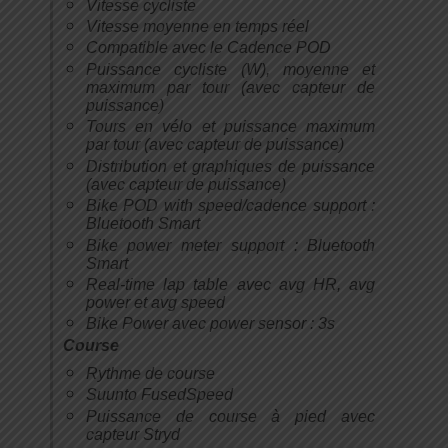
Vitesse cycliste
Vitesse moyenne en temps réel
Compatible avec le Cadence POD
Puissance cycliste (W), moyenne et
maximum par tour (avec capteur de
puissance)
Tours en vélo et puissance maximum
par tour (avec capteur de puissance)
Distribution et graphiques de puissance
(avec capteur de puissance)
Bike POD with speed/cadence support :
Bluetooth Smart
Bike power meter support : Bluetooth
Smart
Real-time lap table avec avg HR, avg
power et avg speed
Bike Power avec power sensor : 3s
Course
Rythme de course
Suunto FusedSpeed
Puissance de course à pied avec
capteur Stryd