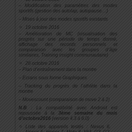
– Modification des paramètres des modes
sportifs (gestion des autolap, autopause…)
– Mises à jour des modes sportifs existants
19 octobre 2016
– Amélioration de MC (visualisation des
progrès sur une période de temps donné,
affichage des records personnels et
comparaison avec les groupes d’âge
similaires, Training insight communautaire)
26 octobre 2016
– Plan d’entraînement dans la montre
– Ecrans sous forme Graphiques
– Tracking du progrès de l’athlète dans la
montre
– Movescount (comparaison de move 2 à 2)
N.B
: La compatibilité avec Android est
repoussée à la
3ème semaine du mois
d’octobre
2016
(version 4.3 à 6.0)
Liste des appareils testés : Nexus 6,
Nexus 5, Honor 7, Mate 8, Mi4, G3, G2,