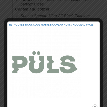
performances
Contenu du coffret
Suunto Spartan Ultra All Black Titanium
HR
RETROUVEZ-NOUS SOUS NOTRE NOUVEAU NOM & NOUVEAU PROJET
Suunto Smart Sensor
Câble USB
Guide rapide
Livret de garantie
Caractéristiques physiques et généralités
Dimensions : 50 x 50 x 17 mm
Poids : 73g
Matériau de la lunette : Lunette en titane
de grade aérospatial
Matériau du verre : Cristal de saphir
Matériau du bracelet : Silicone
Verouillage de l’écran tactile
Indicateur batterie/pile
Type de batterie/ple : lithium-ion
rechargeable
Logiciel pouvant être actualisé