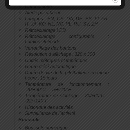
Synchronisation GPS
Chronomètre
Alerte par vibreur
Langues : EN, CS, DA, DE, ES, FI, FR,
IT, JA, KO, NL, NO, PL, RU, SV, ZH
Rétroéclairage LED
Rétroéclairage configurable :
Luminosité/mode
Verrouillage des boutons
Résolution d’affichage : 320 x 300
Unités métriques et impériales
Heure d’été automatique
Durée de vie de la pile/batterie en mode
heure : 15 jours
Température de fonctionnement :
-20/+60°C – -5/+140°F
Température de stockage : -30/+60°C –
-22/+140°F
Historique des activités
Surveillance de l’activité
Boussole
Boussole numérique