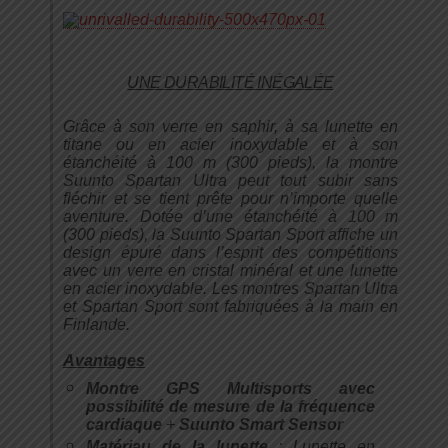
UNE DURABILITÉ INÉGALÉE
Grâce à son verre en saphir, à sa lunette en
titane ou en acier inoxydable et à son
étanchéité à 100 m (300 pieds), la montre
Suunto Spartan Ultra peut tout subir sans
fléchir et se tient prête pour n’importe quelle
aventure. Dotée d’une étanchéité à 100 m
(300 pieds), la Suunto Spartan Sport affiche un
design épuré dans l’esprit des compétitions
avec un verre en cristal minéral et une lunette
en acier inoxydable. Les montres Spartan Ultra
et Spartan Sport sont fabriquées à la main en
Finlande.
Avantages
Montre GPS Multisports avec
possibilité de mesure de la fréquence
cardiaque
+
Suunto Smart Sensor
Matériau de la lunette
: Lunette en