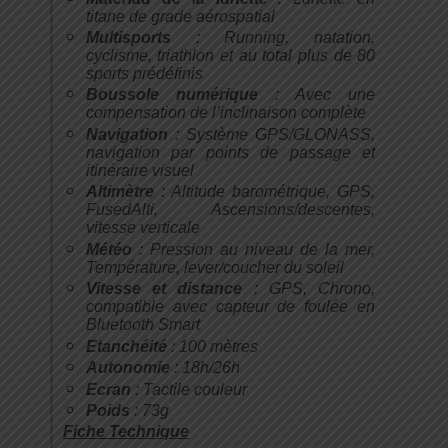
titane de grade aérospatial
Multisports
: Running, natation,
cyclisme, triathlon et au total plus de 80
sports prédéfinis
Boussole numérique
: Avec une
compensation de l’inclinaison complète
Navigation
: Système GPS/GLONASS,
navigation par points de passage et
itinéraire visuel
Altimètre
: Altitude barométrique, GPS,
FusedAlti, Ascensions/descentes,
vitesse verticale
Météo
: Pression au niveau de la mer,
Température, lever/coucher du soleil
Vitesse et distance
: GPS, Chrono,
compatible avec capteur de foulée en
Bluetooth Smart
Etanchéité
: 100 mètres
Autonomie
: 18h/26h
Ecran
: Tactile couleur
Poids
: 73g
Fiche Technique