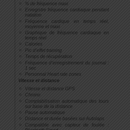
% de fréquence maxi
Enregistre fréquence cardiaque pendant
natation
Fréquence cardique en temps réel,
moyenne et maxi
Graphique de fréquence cardiaque en
temps réel
Calories
Pic d’effet training
Temps de récupération
Fréquence d’enregistrement du journal :
1 sec
Personnal Heart rate zones
Vitesse et distance
Vitesse et distance GPS
Chrono
Comptabilisation automatique des tours
sur base de la distance
Pause automatique
Distance et durée basées sur Autolaps
Compatible avec capteur de foulée :