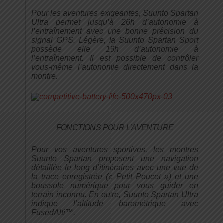
Pour les aventures exigeantes, Suunto Spartan
Ultra permet jusqu’à 26h d’autonomie à
l’entraînement avec une bonne précision du
signal GPS. Légère, la Suunto Spartan Sport
possède elle 16h d’autonomie à
l’entraînement. Il est possible de contrôler
vous-même l’autonomie directement dans la
montre.
FONCTIONS POUR L’AVENTURE
Pour vos aventures sportives, les montres
Suunto Spartan proposent une navigation
détaillée le long d’itinéraires avec une vue de
la trace enregistrée (« Petit Poucet ») et une
boussole numérique pour vous guider en
terrain inconnu. En outre, Suunto Spartan Ultra
indique l’altitude barométrique avec
FusedAlti™.