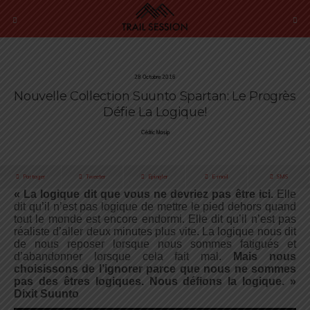
28 Octobre 2016
Nouvelle Collection Suunto Spartan: Le Progrès
Défie La Logique!
Cédric Masip
Partager
Tweeter
Épingler
E-mail
SMS
« La logique dit que vous ne devriez pas être ici.
Elle
dit qu’il n’est pas logique de mettre le pied dehors quand
tout le monde est encore endormi. Elle dit qu’il n’est pas
réaliste d’aller deux minutes plus vite. La logique nous dit
de nous reposer lorsque nous sommes fatigués et
d’abandonner lorsque cela fait mal.
Mais nous
choisissons de l’ignorer parce que nous ne sommes
pas des êtres logiques. Nous défions la logique. »
Dixit Suunto