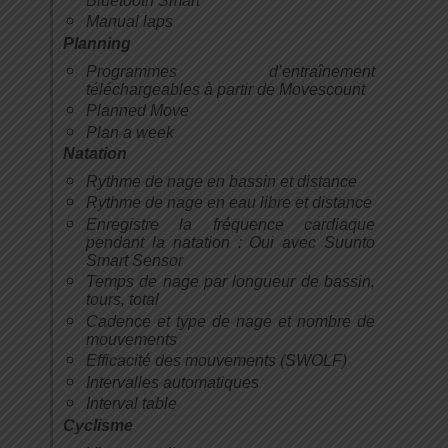
Bluetooth Smart
Manual laps
Planning
Programmes d’entraînement
téléchargeables à partir de Movescount
Planned Move
Plan a week
Natation
Rythme de nage en bassin et distance
Rythme de nage en eau libre et distance
Enregistre la fréquence cardiaque
pendant la natation : Oui avec Suunto
Smart Sensor
Temps de nage par longueur de bassin,
tours, total
Cadence et type de nage et nombre de
mouvements
Efficacité des mouvements (SWOLF)
Intervalles automatiques
Interval table
Cyclisme