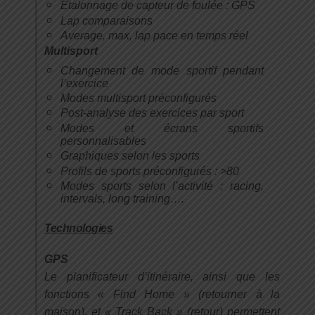
Etalonnage de capteur de foulée : GPS
Lap comparaisons
Average, max, lap pace en temps réel
Multisport
Changement de mode sportif pendant
l’exercice
Modes multisport préconfigurés
Post-analyse des exercices par sport
Modes et écrans sportifs
personnalisables
Graphiques selon les sports
Profils de sports préconfigurés : >80
Modes sports selon l’activité : racing,
intervals, long training….
Technologies
GPS
Le planificateur d’itinéraire, ainsi que les
fonctions « Find Home » (retourner à la
maison), et « Track Back » (retour) permettent