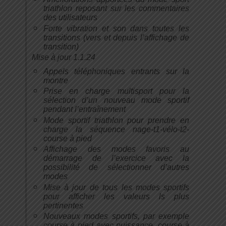
triathlon reposant sur les commentaires
des utilisateurs
Forte vibration et son dans toutes les
transitions (vers et depuis l’affichage de
transition)
Mise à jour 1.1.24
Appels téléphoniques entrants sur la
montre
Prise en charge multisport pour la
sélection d’un nouveau mode sportif
pendant l’entraînement
Mode sportif triathlon pour prendre en
charge la séquence nage-t1-vélo-t2-
course à pied
Affichage des modes favoris au
démarrage de l’exercice avec la
possibilité de sélectionner d’autres
modes
Mise à jour de tous les modes sportifs
pour afficher les valeurs ls plus
pertinentes
Nouveaux modes sportifs, par exemple
course à pied avec puissance, course à