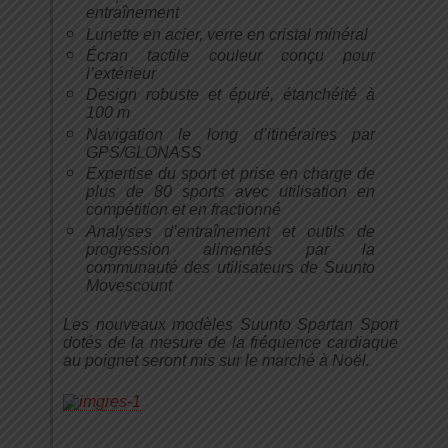
entraînement
Lunette en acier, verre en cristal minéral
Écran tactile couleur conçu pour
l’extérieur
Design robuste et épuré, étanchéité à
100 m
Navigation le long d’itinéraires par
GPS/GLONASS
Expertise du sport et prise en charge de
plus de 80 sports avec utilisation en
compétition et en fractionné
Analyses d’entraînement et outils de
progression alimentés par la
communauté des utilisateurs de Suunto
Movescount
Les nouveaux modèles Suunto Spartan Sport
dotés de la mesure de la fréquence cardiaque
au poignet seront mis sur le marché à Noël.