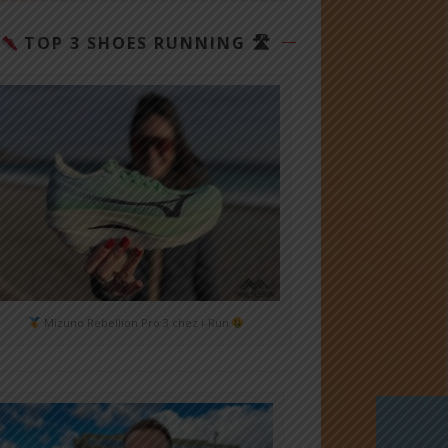
TOP 3 SHOES RUNNING 🛣
Mizuno Rebellion Pro 3 chez i-Run