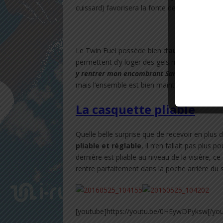
cuissard) favorisera la fonte de ces derniers.
Le Twin Fuel possède bien d’
autres aouts
c
permettent d’y loger des gels mais égalemen
y rentrer mon encombrant Samsung Galaxy 
mais l’ensemble est bien maintenu est ne gêne
La casquette pliable
Quelle belle surprise que de recevoir en plus
pliable et réglable
, il n’en fallait pas plus
dernière est pliable au niveau de la visière, c
rentre parfaitement dans la poche arrière du s
[youtube]https://youtu.be/0HEywDPyksw[/yo