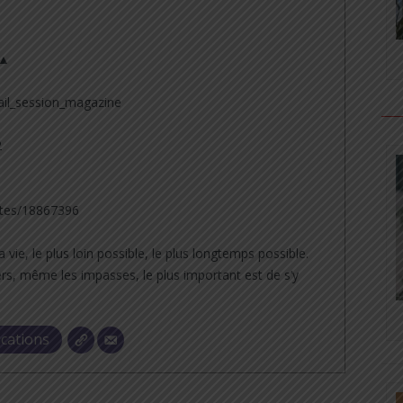
 ▲
il_session_magazine
2
tes/18867396
a vie, le plus loin possible, le plus longtemps possible.
rs, même les impasses, le plus important est de s’y
ications