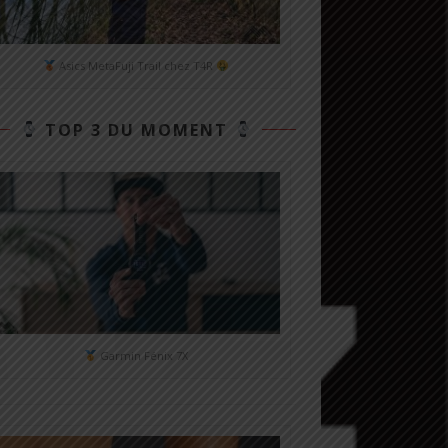
Asics MetaFuji Trail chez T4R
TOP 3 DU MOMENT
Garmin Fénix 7X