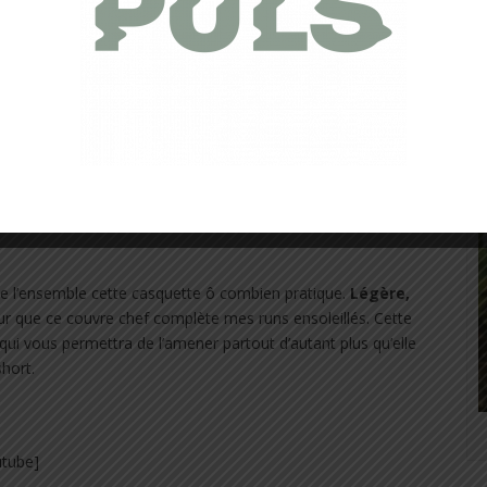
omme les
doubles boucles élastiques
qui vous
t une laaaarrrge
poche extensible
arrière zippée ou
j’ai pu
note 4
. Dire que l’on ne sent pas le téléphone serait mentir
 en rien la pratique de la course.
 de l’ensemble cette casquette ô combien pratique.
Légère,
 pour que ce couvre chef complète mes runs ensoleillés. Cette
e qui vous permettra de l’amener partout d’autant plus qu’elle
hort.
utube]