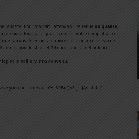
ne réussite. Pour ma part j’attendais une tenue
de qualité,
est la première fois que je portais un ensemble complet de cet
d que jamais
. Avec un tarif raisonnable pour ce niveau de
64 euros pour le short et 54 euros pour le débardeur).
kg et la taille M m’a convenu.
//www.youtube.com/watch?v=8PBqQV8-jsk[/youtube]