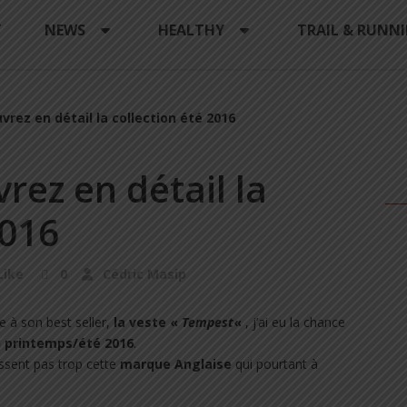
Y
NEWS
HEALTHY
TRAIL & RUNN
uvrez en détail la collection été 2016
rez en détail la
2016
Like
0
Cédric Masip
 à son best seller,
la veste «
Tempest
«
, j’ai eu la chance
n printemps/été 2016
.
issent pas trop cette
marque Anglaise
qui pourtant à