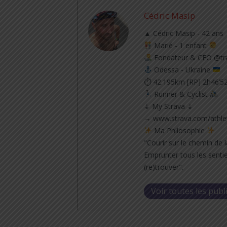
Cédric Masip
▲ Cédric Masip - 42 ans
Marié - 1 enfant
Fondateur & CEO @tra
Odessa - Ukraine
⏱ 42.195km [RP] 2h46’5
Runner & Cyclist
⇣ My Strava ⇣
→ www.strava.com/athle
Ma Philosophie
"Courir sur le chemin de l
Emprunter tous les sentie
(re)trouver".
Voir toutes les publ