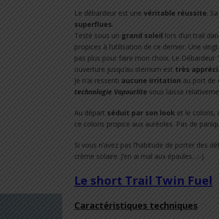
Le débardeur est une
véritable réussite
. Sa
superflues
.
Testé sous un
grand soleil
lors d’un trail da
propices à l’utilisation de ce dernier. Une vingt
pas plus pour faire mon choix. Le Débardeur T
ouverture jusqu’au sternum est
très appréci
Je n’ai ressenti
aucune irritation
au port de 
technologie Vapourlite
vous laisse relativeme
Au départ
séduit par son look
et le coloris,
ce coloris propice aux auréoles. Pas de paniqu
Si vous n’avez pas l’habitude de porter des dé
crème solaire. J’en ai mal aux épaules…:-)
Le short Trail Twin Fuel
Caractéristiques techniques