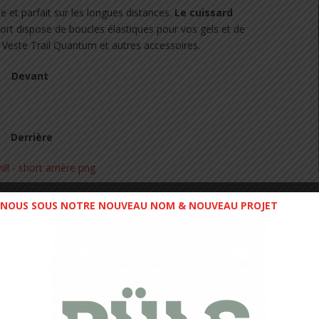
e et parfait sur les longues distances.
Le cuissard
short dispose de boucles élastiques pour vos gels et de
a Veste Trail Quantum et autres accessoires.
Devant
Derrière
NOUS SOUS NOTRE NOUVEAU NOM & NOUVEAU PROJET
deur,
ce short est top
. Un cuissard
non compressif
dont
ation a retenu mon attention. Il s’agit des
poches
ans le cuissard et l’accès se fait par des poches standards
s poches permettent de glisser barres et autres gels, mais
liments à base de chocolat, car son emplacement (sur le