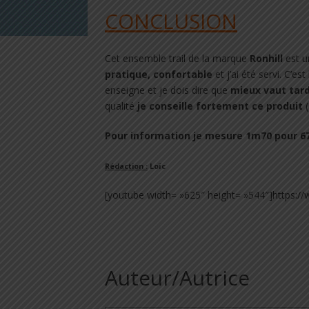
CONCLUSION
Cet ensemble trail de la marque
Ronhill
est u
pratique, confortable
et j’ai été servi. C’
enseigne et je dois dire que
mieux vaut tar
qualité
je conseille fortement ce produit
(
Pour information je mesure 1m70 pour 67 
Rédaction :
Loïc
[youtube width= »625″ height= »544″]https:
Auteur/Autrice