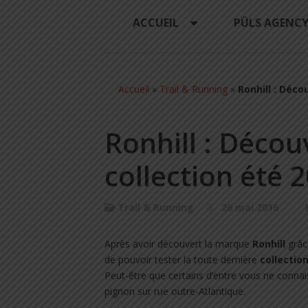
ACCUEIL
PÜLS AGENC
Accueil
»
Trail & Running
»
Ronhill : Déco
Ronhill : Découv
collection été 
Trail & Running
26 mai 2016
Après avoir découvert la marque
Ronhill
grâce
de pouvoir tester la toute dernière
collectio
Peut-être que certains d’entre vous ne conna
pignon sur rue outre-Atlantique.