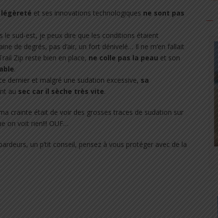
légèreté
et ses innovations technologiques
ne sont pas
ns le sud-est, je peux dire que les conditions étaient
aine de degrés, pas d’air, un fort dénivelé… Il ne m’en fallait
rail Zip reste bien en place,
ne colle pas la peau
et son
able
.
ce dernier et malgré une sudation excessive,
sa
nt au
sec car il sèche très vite
.
 ma crainte était de voir des grosses traces de sudation sur
e on voit rien!!! OUF…
bardeurs, un p’tit conseil, pensez à vous protéger avec de la