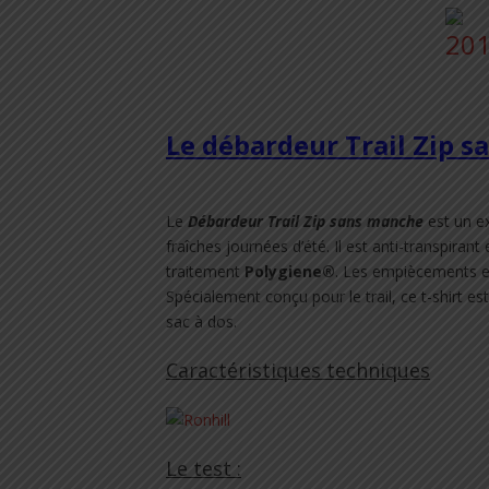
Le débardeur Trail Zip 
Le
Débardeur Trail Zip sans manche
est un ex
fraîches journées d’été. Il est anti-transpiran
traitement
Polygiene®
. Les empiècements en
Spécialement conçu pour le trail, ce t-shirt es
sac à dos.
Caractéristiques techniques
Le test :