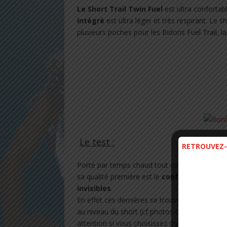
Le Short Trail Twin Fuel
est ultra confortabl
intégré
est ultra léger et très respirant. Le 
plusieurs poches pour les Bidons Fuel Trail, l
Le test :
RETROUVEZ-
Porté par temps chaud tout comme le débar
sa qualité première est le
confort
. Une innov
invisibles
.
En effet ces dernières se trouvent intégrées d
au niveau du short (cf photos ci dessous). Ce
attention si vous choisissez d’y ranger des a