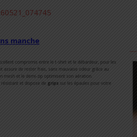
sans manche
cellent compromis entre le t-shirt et le débardeur, pour les
t et assure de rester frais, sans mauvaise odeur grâce au
 mesh et le demi-zip optimisent son aération.
t résistant et dispose de
grips
sur les épaules pour votre