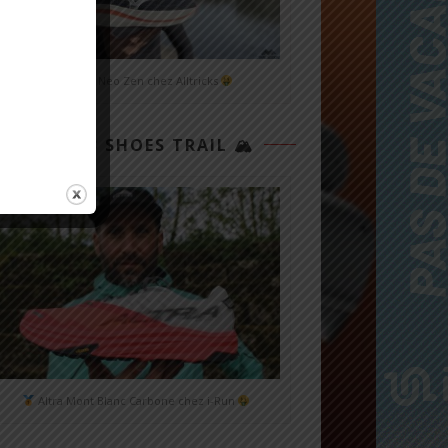
Mizuno Neo Zen chez Alltricks
TOP 3 SHOES TRAIL 🏔
Altra Mont Blanc Carbone chez i-Run