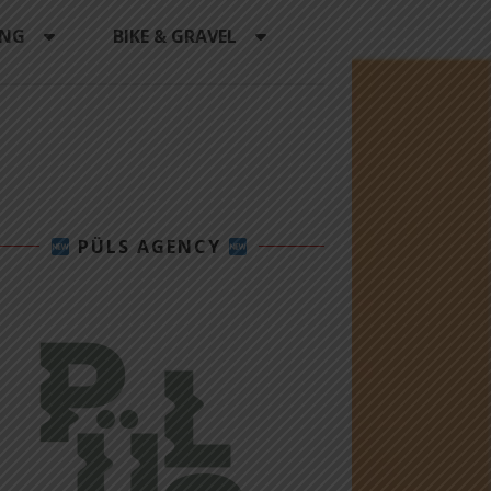
ING
BIKE & GRAVEL
PÜLS AGENCY