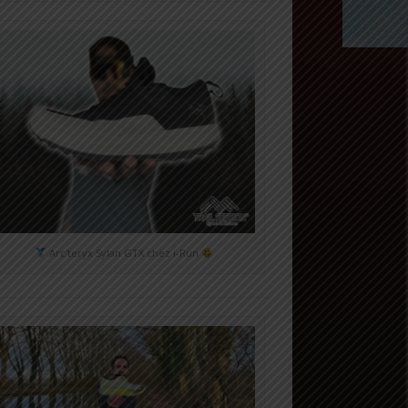
Arc'teryx Sylan GTX chez i-Run