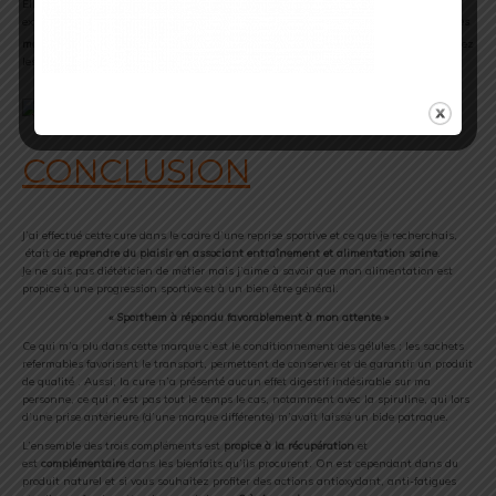
Elle favorise la résistance et l’endurance pour les performances physiques. Les
extraits de
Rhodiola rosea
ont un
effet anti-fatigue
qui augmentent les
performances
mentales
, particulièrement l’habileté à la concentration chez les sujets sains
et chez
les personnes en ‘burnout’ ayant un syndrome de fatigue.
CONCLUSION
J’ai effectué cette cure dans le cadre d’une reprise sportive et ce que je recherchais,
était de
reprendre du plaisir en associant entraînement et alimentation saine
.
Je ne suis pas diététicien de métier mais j’aime à savoir que mon alimentation est
propice à une progression sportive et à un bien être général.
« Sporthem à répondu favorablement à mon attente »
Ce qui m’a plu dans cette marque c’est le conditionnement des gélules ; les sachets
refermables favorisent le transport, permettent de conserver et de garantir un produit
de qualité . Aussi, la cure n’a présenté aucun effet digestif indésirable sur ma
personne, ce qui n’est pas tout le temps le cas, notamment avec la spiruline, qui lors
d’une prise antérieure (d’une marque différente) m’avait laissé un bide patraque.
L’ensemble des trois compléments est
propice à la récupération
et
est
complémentaire
dans les bienfaits qu’ils procurent. On est cependant dans du
produit naturel et si vous souhaitez profiter des actions antioxydant, anti-fatigues