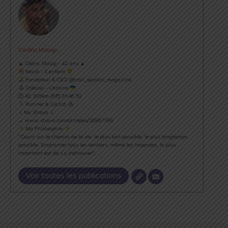
Cédric Masip
▲ Cédric Masip - 42 ans ▲
Marié - 1 enfant
Fondateur & CEO @trail_session_magazine
Odessa - Ukraine
⏱ 42.195km [RP] 2h46’52
Runner & Cyclist
⇣ My Strava ⇣
→ www.strava.com/athletes/18867396
Ma Philosophie
"Courir sur le chemin de la vie, le plus loin possible, le plus longtemps
possible. Emprunter tous les sentiers, même les impasses, le plus
important est de s’y (re)trouver".
Voir toutes les publications