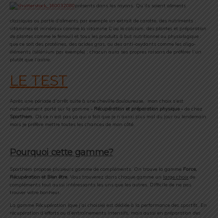
présents dans les rayons. Qu’ils soient
aliments
classiques
ou
partie d’aliments
par exemple un extrait de carotte, des
nutriments
:
vitamines et minéraux comme la vitamine C ou le calcium, des
plantes et préparation
de plantes
comme le fenouil et tous les
produits à but nutritionnel ou physiologique
:
que ce soit des protéines, des acides gras, ou des anti-oxydants comme les oligo-
éléments (sélénium par exemple) ; chacun aura ses propres raisons de préférer l’un
plutôt que l’autre.
LE TEST
Après une période d’arrêt suite à une cheville douloureuse, mon choix s’est
naturellement porté sur la gamme «
Récupération et préparation physique
» de chez
Sporthem.
Ok ce n’est pas ça qui a fait que je n’aurai plus mal du jour au lendemain
mais je préfère mettre toutes les chances de mon côté.
Pourquoi cette gamme?
Sporthem propose plusieurs gamme de compléments. On trouve la gamme
Force,
Récupération et Bien êtr
e
. Vous trouverez dans chaque gamme un
large choix
de
compléments tout aussi intéressants les uns que les autres. Difficile de ne pas
trouver votre bonheur.
La gamme Récupération (que j’ai choisie) est dédiée à la
performance des sportifs
. En
récupération d’efforts ou d’entraînements intensifs, mais aussi en
préparation des