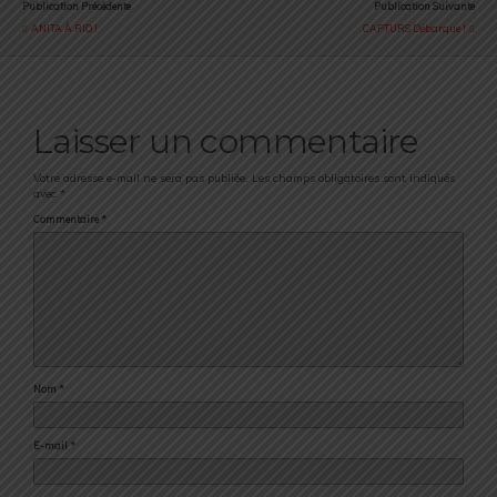
Publication Précédente
Publication Suivante
ANITA À RIO !
CAPTURS Débarque !
Laisser un commentaire
Votre adresse e-mail ne sera pas publiée.
Les champs obligatoires sont indiqués
avec
*
Commentaire
*
Nom
*
E-mail
*