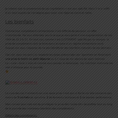
Je noterai que la provenance de ces ingrédients n’est pas spécifié. Mais il m’a suffit
d’un mail auprès de l’enseigne pour avoir une réponse claire et nette.
Les bienfaits
Comme tout compléments alimentaires il est difficile de percevoir un effet
instantanée. Ne vous attendez pas à ce que je vous parle d’une augmentation de ma
VMA de 19,2 à 21. En tout cas, comme il est JUSTEMENT spécifié par la marque, la
prise de compléments doit se faire dans le cadre d’un régime alimentaire varié.
Auquel cas vous risquerez de ne pas bénéficier des bienfaits naturels de ces derniers.
Ceci dit, pour ma part j’ai respecté les doses préconisées par Sporthem en favorisant
une prise le matin au petit déjeuner
ou à l’issue de ma séance de sport matinal.
La « cure » dure 1 mois et comme vous pouvez le remarquer, ma nutrition matinale me
met d’attaque pour la journée.
La cure des ces 3 aliments en une seule prise n’est pas si facile car elle concerne pas
moins de
5 cachets
de spiruline,
2
de ferments lactiques et
2
de booster performance.
Mon conseil pour cela est de privilégier la prise dès l’aube afin de profiter tout au long
de la journée des nombreux bienfaits des compléments.
Détails des compléments