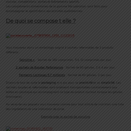
courses
, compétitions, sorties et événements sportifs.
Les compléments alimentaires de la gamme Récupération sont faits pour
accompagner le sportif dans ses activités quotidiennes.
De quoi se compose t elle ?
Vous trouverez dans un emballage soigné
4 sachets refermables
de
3 produits
différents
:
Spiruline +
: Sachet de 180 comprimés. 5 à 10 comprimés par jour.
2 sachets de Booster Performance
: Sachet de 60 gélules. 2 à 4 par jour.
Ferments Lactiques 5.7 milliards
: Sachet de 60 gélules. 2 par jour.
Disons-le tout de suite le
packaging
m’a plu pour sa
practicité
et sa
simplicité
. Les
sachets souples et refermables sont aisément transportables contrairement aux
boîtes en plastique qui accompagnent ce type de produit (surtout lorsque les gélules
diminuent).
Au verso de ces paquets vous trouverez comme pour tout article de nutrition une liste
des ingrédients et une indication de prise.
Exemple avec le sachet de spiruline