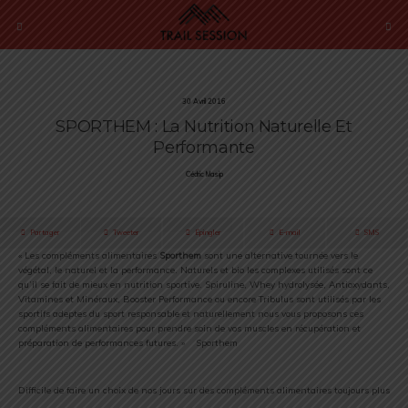
30 Avril 2016
SPORTHEM : La Nutrition Naturelle Et
Performante
Cédric Masip
Partager
Tweeter
Épingler
E-mail
SMS
« Les compléments alimentaires
Sporthem
sont une alternative tournée vers le
végétal, le naturel et la performance. Naturels et bio les complexes utilisés sont ce
qu’il se fait de mieux en nutrition sportive. Spiruline, Whey hydrolysée, Antioxydants,
Vitamines et Minéraux, Booster Performance ou encore Tribulus sont utilisés par les
sportifs adeptes du sport responsable et naturellement nous vous proposons ces
compléments alimentaires pour prendre soin de vos muscles en récupération et
préparation de performances futures. » Sporthem
Difficile de faire un choix de nos jours sur des compléments alimentaires toujours plus