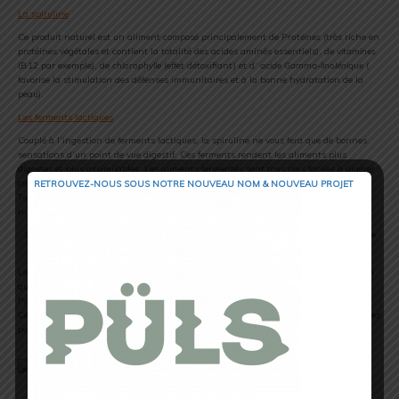
La spiruline
Ce produit naturel est un aliment composé principalement de
Protéines
(très riche en
protéines végétales et contient la totalité des acides aminés essentiels), de
vitamines
(B12 par exemple), de
chlorophylle
(effet détoxifiant) et d’
acide Gamma-linolénique
(
favorise la stimulation des défenses immunitaires et à la bonne hydratation de la
peau).
Les ferments lactiques
Couplé à l’ingestion de ferments lactiques, la spiruline ne vous fera que de bonnes
sensations d’un point de vue digestif. Ces ferments rendent les aliments plus
digestes et plus assimilables. Les aliments fermentés sont tous plus faciles à digérer
car la fermentation réalise en effet une prédigestion des aliments.
RETROUVEZ-NOUS SOUS NOTRE NOUVEAU NOM & NOUVEAU PROJET
Tous les nutriments sont prédigérés. À vous donc la sensation de légèreté pour un
run réussi.
Si vous suivez bien nous sommes donc à 7 cachets et ne reste plus qu’ à prendre le
Booster performance….QUEZACO???
Le
booster performance
n’est ni plus ni moins qu’un extrait de rhizomes de rhodiola
qui est une plante que l’on trouve dans des milieux froids comme l’Antarctique, les
Pyrénées, les Alpes etc…
Cette plante est reconnue et soutenue par des études réelles contre l’amélioration des
performances physiques et mentales, et la réduction de l’état de fatigue.