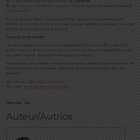
etc…il vous faudra attendre au minimum
3 à 4 semaines
.
Pas de miracle dès le lendemain de la première prise, mais on est dans du naturel et
c’est normal !!!
Il y a un point sur lequel il m’a fallu contacter l’équipe, c’est la provenance des
produits, et notamment de la spiruline qui n’est pas spécifié sur le paquet. J’ai eu une
réponse rapide et précise que je vous livre.
Yoann Brival de Sporhem :
« La Spiruline que nous utilisons est originaire de Californie, en effet j’ai écarté les
produits venants de pays douteux pour prendre la qualité qui correspondait le plus à
nos valeurs (qualité, responsabilité et rapport qualité/prix). »
Vous trouverez plein d’autres informations sur le site internet de Sporthem et pour les
avoir contacté ils sont abordables. Merci à eux et notamment à Yoann pour son
entretien.
Site internet :
http://www.sporthem.fr
Pack testé :
www.sporthem.fr/recuperation
Rédaction : Loic
Auteur/Autrice