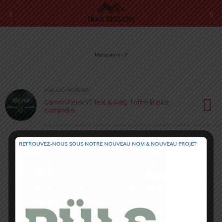
Marqueurs › 7
29 JUIN 2022 • PAR LOÏC ROIG
Garmin Fénix 7 [ Test & Avis] : l’offre la plus
complète
RETROUVEZ-NOUS SOUS NOTRE NOUVEAU NOM & NOUVEAU PROJET
Retour au début