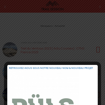
Marqueurs › Actualité
13 MARS 2023 • PAR CÉDRIC MASIP
Trail du Ventoux 2023 [ Actu Courses ] : GTNS
France 2023
20 MAI 2022 • PAR ROMAIN SEMPEY
RETROUVEZ-NOUS SOUS NOTRE NOUVEAU NOM & NOUVEAU PROJET
Raidlight Trail Festival [ Actu Courses ] : édition
2022 du 27 au 29 mai
11 MARS 2021 • PAR CÉDRIC MASIP
SaintéLyon : ASICS devient le nouveau
partenaire pour 3 années