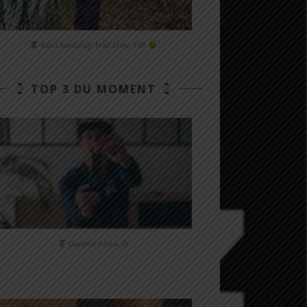
Asics MetaFuji Trail chez T4R
TOP 3 DU MOMENT
Garmin Fénix 7X