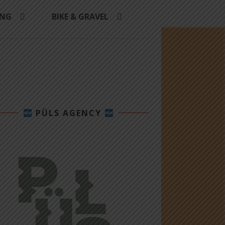
ING
BIKE & GRAVEL
PÜLS AGENCY