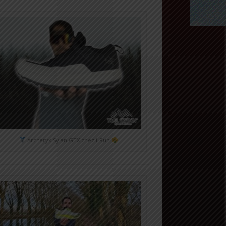
Arc'teryx Sylan GTX chez i-Run