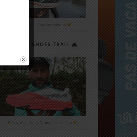
Mizuno Neo Zen chez Alltricks
TOP 3 SHOES TRAIL 🏔
Altra Mont Blanc Carbone chez i-Run