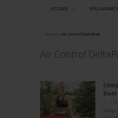
ACCUEIL
PÜLS AGENC
Accueil
»
Air Control DeltaPad
Air Control Delta
Compa
Duel 
7 ju
Plongez
notre te