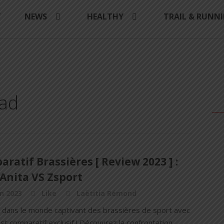
Y
NEWS
HEALTHY
TRAIL & RUNN
Pad
ratif Brassières [ Review 2023 ] :
Anita VS Zsport
in 2023
Like
Laëtitia Rémond
 dans le monde captivant des brassières de sport avec
st comparatif exclusif ! Découvrez la confrontation