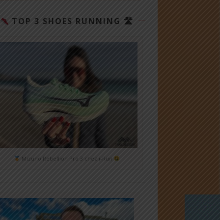
TOP 3 SHOES RUNNING 🛣
Mizuno Rebellion Pro 3 chez i-Run