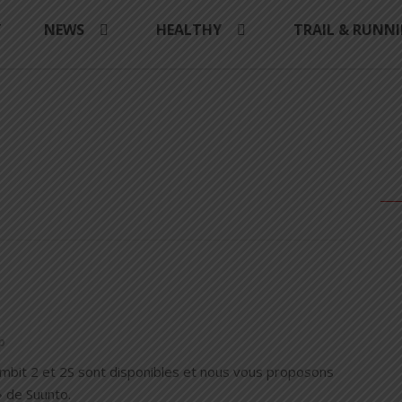
Y
NEWS
HEALTHY
TRAIL & RUNN
p
 Ambit 2 et 2S sont disponibles et nous vous proposons
» de Suunto.