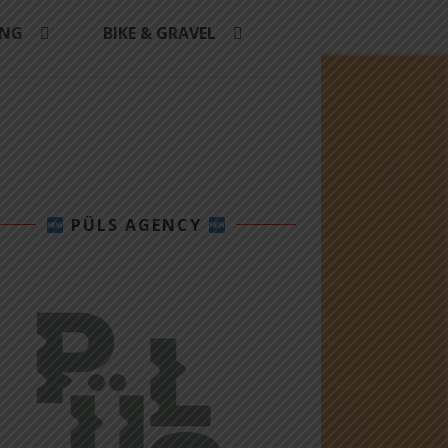
ING
BIKE & GRAVEL
PÜLS AGENCY