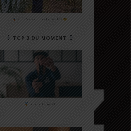
Asics MetaFuji Trail chez T4R
TOP 3 DU MOMENT
Garmin Fénix 7X