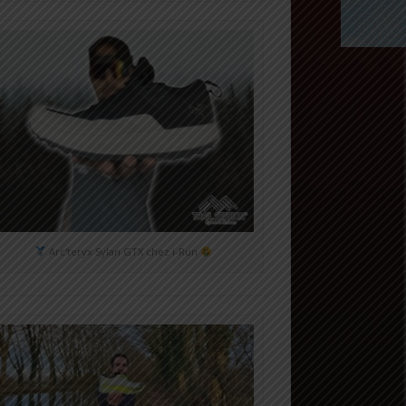
Arc'teryx Sylan GTX chez i-Run