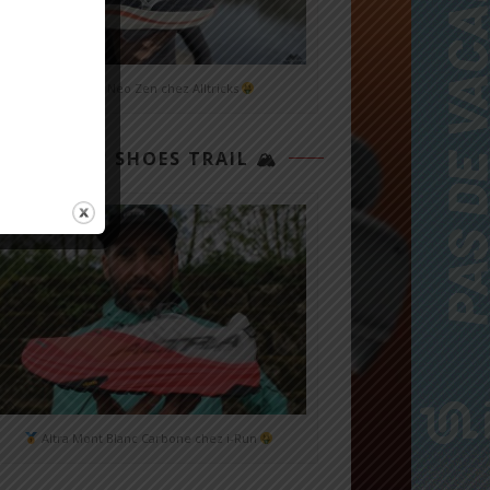
Mizuno Neo Zen chez Alltricks
TOP 3 SHOES TRAIL 🏔
Altra Mont Blanc Carbone chez i-Run