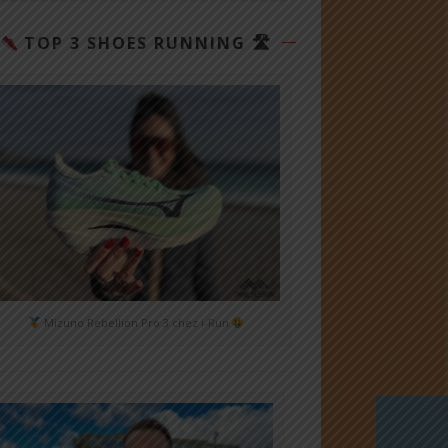
TOP 3 SHOES RUNNING 🛣
Mizuno Rebellion Pro 3 chez i-Run