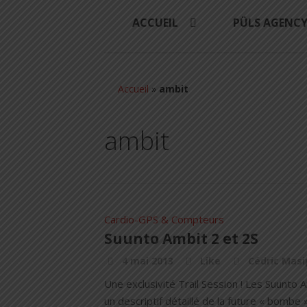
ACCUEIL
PÜLS AGENC
Accueil
»
ambit
ambit
Cardio-GPS & Compteurs
Suunto Ambit 2 et 2S
4 mai 2013
Like
Cédric Masi
Une exclusivité Trail Session ! Les Suunto
un descriptif détaillé de la future « bombe 