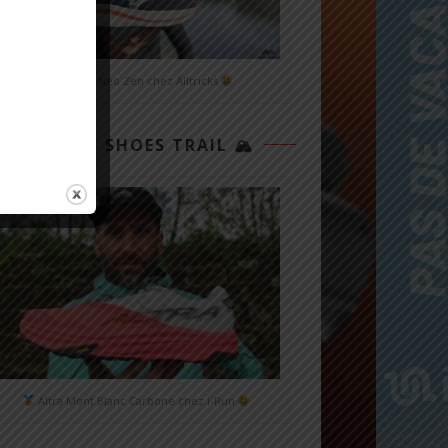
Mizuno Neo Zen chez Alltricks
TOP 3 SHOES TRAIL 🏔
Altra Mont Blanc Carbone chez i-Run