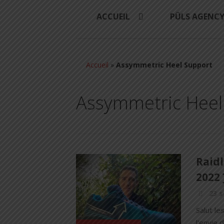
ACCUEIL
PÜLS AGENC
Accueil
»
Assymmetric Heel Support
Assymmetric Heel
Raidl
2022 
23 
Salut le
l'envie 