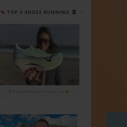
TOP 3 SHOES RUNNING 🛣
Mizuno Rebellion Pro 3 chez i-Run