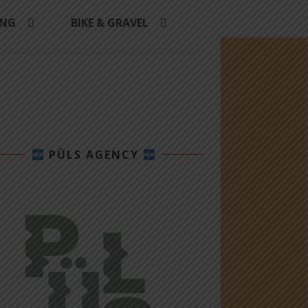
ING
BIKE & GRAVEL
PÜLS AGENCY