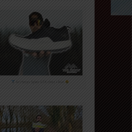
Arc'teryx Sylan GTX chez i-Run