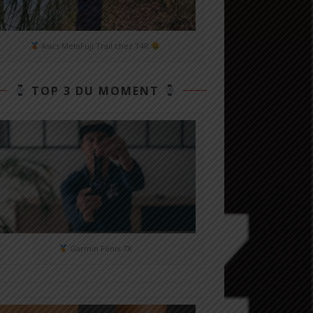
Asics MetaFuji Trail chez T4R
TOP 3 DU MOMENT
Garmin Fénix 7X