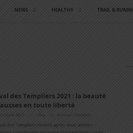
Y
NEWS
HEALTHY
TRAIL & RUNN
val des Templiers 2021 : la beauté
ausses en toute liberté
ctobre 2021
Like
Romain Sempey
ival des Templiers revient après deux années
ment compliquées en terme d'organisation. Cette