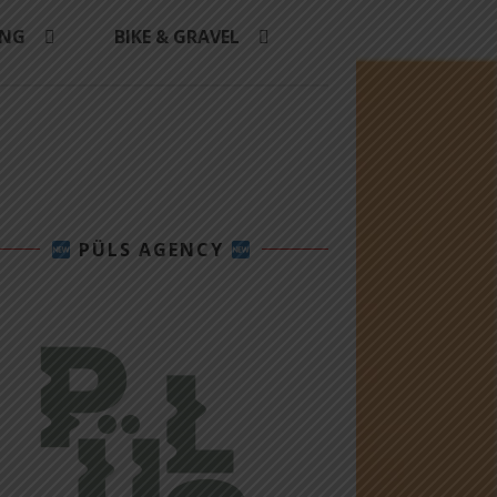
ING
BIKE & GRAVEL
PÜLS AGENCY