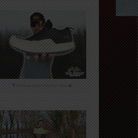
Arc'teryx Sylan GTX chez i-Run