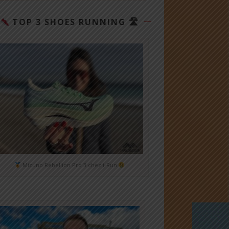
TOP 3 SHOES RUNNING 🛣
Mizuno Rebellion Pro 3 chez i-Run