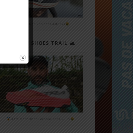
Mizuno Neo Zen chez Alltricks
TOP 3 SHOES TRAIL 🏔
Altra Mont Blanc Carbone chez i-Run