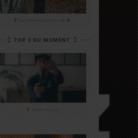
Asics MetaFuji Trail chez T4R
TOP 3 DU MOMENT
Garmin Fénix 7X