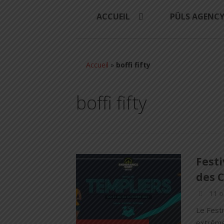
ACCUEIL
PÜLS AGENC
Accueil
»
boffi fifty
boffi fifty
Festi
des C
11 o
Le Fest
extrême