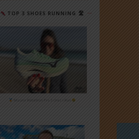
TOP 3 SHOES RUNNING 🛣
Mizuno Rebellion Pro 3 chez i-Run