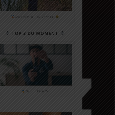
Asics MetaFuji Trail chez T4R
TOP 3 DU MOMENT
Garmin Fénix 7X