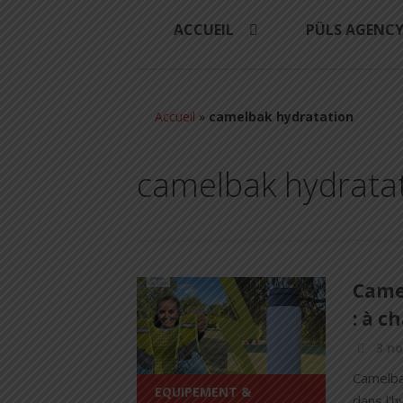
ACCUEIL
PÜLS AGENC
Accueil
»
camelbak hydratation
camelbak hydrata
Came
: à 
3 n
Camelbak
EQUIPEMENT &
dans l'h