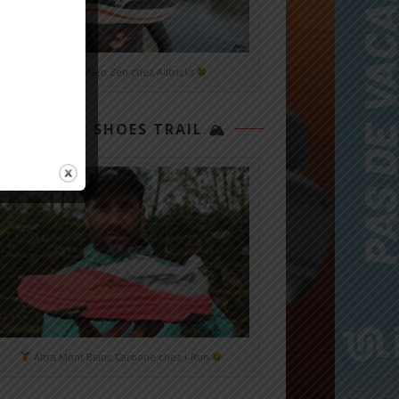
Mizuno Neo Zen chez Alltricks
TOP 3 SHOES TRAIL 🏔
Altra Mont Blanc Carbone chez i-Run