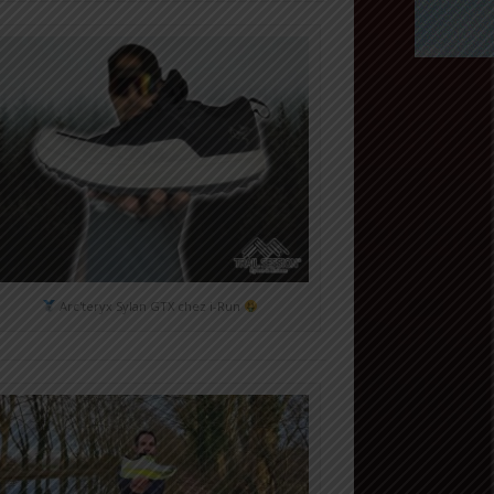
Arc'teryx Sylan GTX chez i-Run