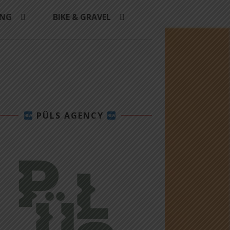
ING
BIKE & GRAVEL
PÜLS AGENCY