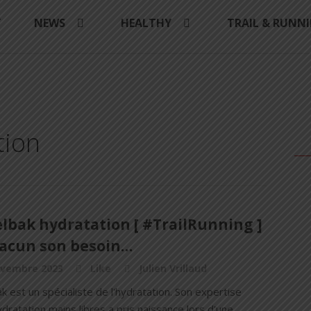
Y
NEWS
HEALTHY
TRAIL & RUNN
tion
lbak hydratation [ #TrailRunning ]
chacun son besoin…
ovembre 2023
Like
Julien Vrillaud
 est un spécialiste de l'hydratation. Son expertise
ydratation mains libres a pris naissance lors d'une