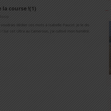
 la course !(1)
Masip
voudrais dédier ces mots à Isabelle Paucot. Je le dis
​Sur cet Ultra au Cameroun, j’ai cultivé mon humilité.