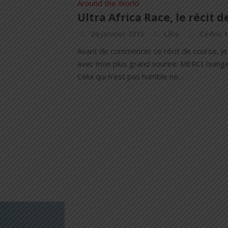
Around the World
Ultra Africa Race, le récit de
24 janvier 2013
Like
Cédric 
Avant de commencer ce récit de course, je 
avec mon plus grand sourire: MERCI Isange ! 
Celui qui n’est pas humble ne…