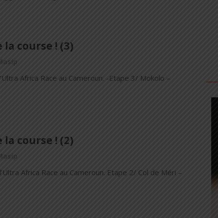
 la course ! (3)
Masip
r l’Ultra Africa Race au Cameroun. -Etape 3/ Mokolo –
 la course ! (2)
Masip
 l’Ultra Africa Race au Cameroun. Etape 2/ Col de Méri –