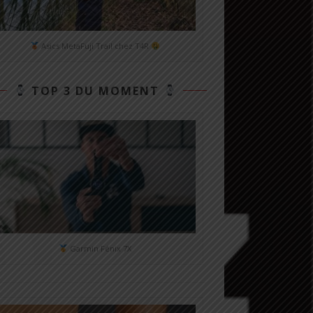
Asics MetaFuji Trail chez T4R
TOP 3 DU MOMENT
Garmin Fénix 7X