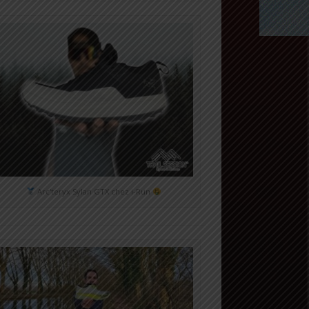
Arc'teryx Sylan GTX chez i-Run