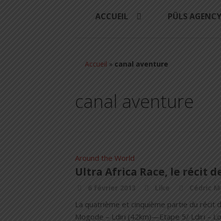
ACCUEIL
PÜLS AGENC
Accueil
»
canal aventure
canal aventure
Around the World
Ultra Africa Race, le récit de
6 février 2013
Like
Cédric M
La quatrième et cinquième partie du récit d
Mogode – Ldiri (42km)—Etape 5/ Ldiri – 