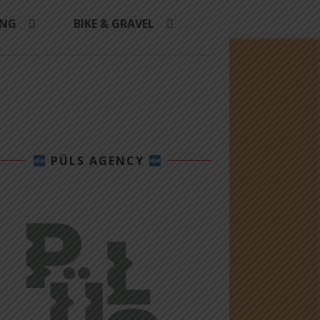
ING
BIKE & GRAVEL
PÜLS AGENCY