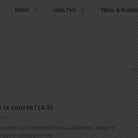
Y
NEWS
HEALTHY
TRAIL & RUNN
 la course ! (4-5)
asip
e Cédric sur l’Ultra Africa Race au Cameroun. -Etape 4/
Louggéré Kondong (19km)