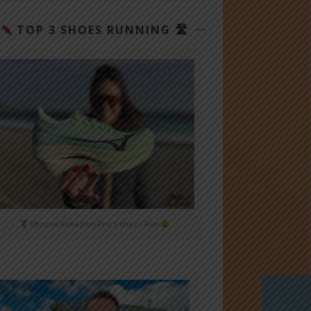
TOP 3 SHOES RUNNING 🛣
Mizuno Rebellion Pro 3 chez i-Run