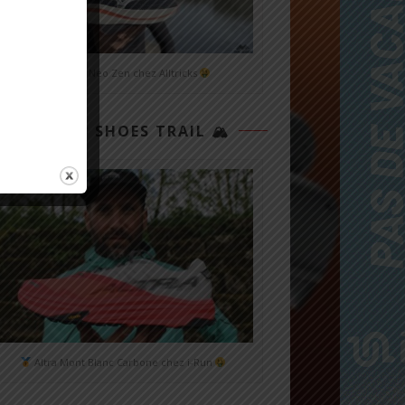
Mizuno Neo Zen chez Alltricks
TOP 3 SHOES TRAIL 🏔
Altra Mont Blanc Carbone chez i-Run