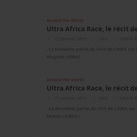
Around the World
Ultra Africa Race, le récit de
31 janvier 2013
Like
Cédric 
. La troisième partie du récit de Cédric su
Mogode (49km)
Around the World
Ultra Africa Race, le récit de
27 janvier 2013
Like
Cédric 
. La deuxième partie du récit de Cédric sur
Mokolo (42km) !