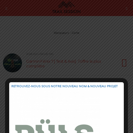
Marqueurs › Carte
29 JUIN 2022 • PAR LOÏC ROIG
Garmin Fénix 7 [ Test & Avis] : l’offre la plus
complète
RETROUVEZ-NOUS SOUS NOTRE NOUVEAU NOM & NOUVEAU PROJET
Retour au début