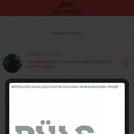
Marqueurs › Charbon
2 SEPTEMBRE 2022 • PAR LOÏC ROIG
Camelbak EDDY et Ultra Pro Vest [ Test 2022 ] :
MUST to HAVE !
RETROUVEZ-NOUS SOUS NOTRE NOUVEAU NOM & NOUVEAU PROJET
Retour au début