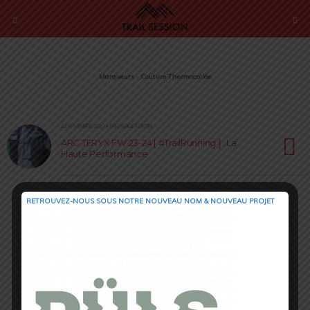
Marqueurs › Couture Thermocollée
23 NOVEMBRE 2023 • PAR SERGE FORTINI
ARC’TERYX FW 23-24 [ #TrailRunning ] : La
Haute Performance
RETROUVEZ-NOUS SOUS NOTRE NOUVEAU NOM & NOUVEAU PROJET
Retour au début