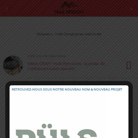
Marqueurs › Craft Charge Jersey Hood Jacket
12 AOÛT 2021 • PAR THIBAUD BESSON
Veste CRAFT multi-fonctions : la veste de
confiance toutes saisons
RETROUVEZ-NOUS SOUS NOTRE NOUVEAU NOM & NOUVEAU PROJET
Retour au début