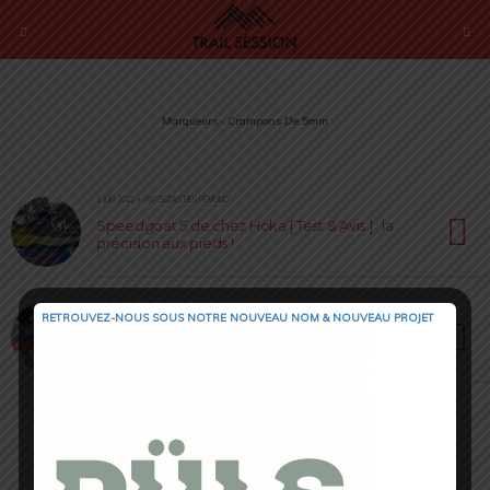
Marqueurs › Crampons De 5mm
1 JUIN 2022 • PAR SÉBASTIEN RÉMOND
Speedgoat 5 de chez Hoka [ Test & Avis ] : la
précision aux pieds !
5 MAI 2022 • PAR SÉBASTIEN RÉMOND
RETROUVEZ-NOUS SOUS NOTRE NOUVEAU NOM & NOUVEAU PROJET
Mafate Speed 3 by Hoka One One [ Test & Avis
] : un écrin de sûreté