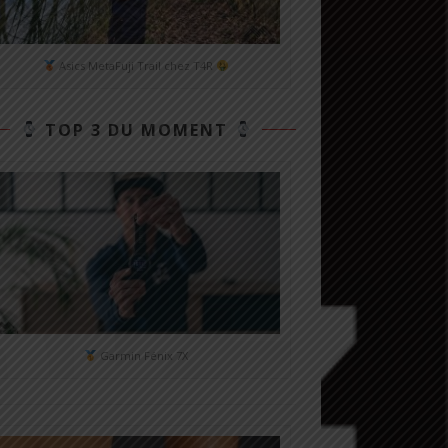
Asics MetaFuji Trail chez T4R
TOP 3 DU MOMENT
Garmin Fénix 7X