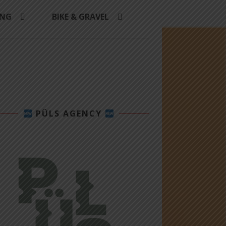
ING
BIKE & GRAVEL
PÜLS AGENCY