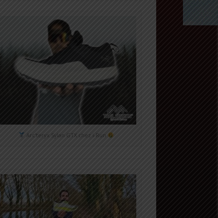
Arc'teryx Sylan GTX chez i-Run