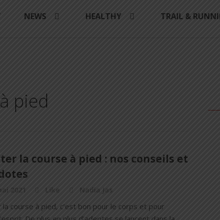
Y
NEWS
HEALTHY
TRAIL & RUNN
 à pied
er la course à pied : nos conseils et
dotes
ai 2021
Like
Nadia Jas
la course à pied, c’est bon pour le corps et pour
l’esprit. De plus en plus d’adeptes se lancent dans la