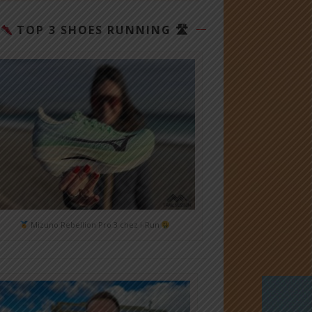
TOP 3 SHOES RUNNING 🛣
Mizuno Rebellion Pro 3 chez i-Run