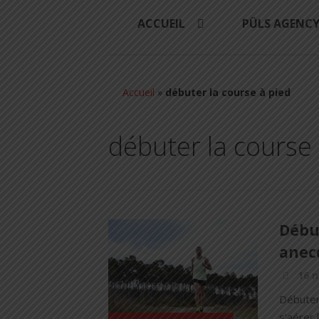
ACCUEIL
PÜLS AGENC
Accueil
»
débuter la course à pied
débuter la course
Début
anec
16 m
Débuter 
s’aérer 