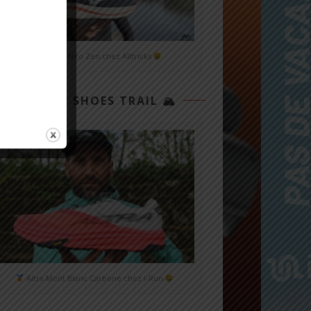
Mizuno Neo Zen chez Alltricks
TOP 3 SHOES TRAIL 🏔
Altra Mont Blanc Carbone chez i-Run