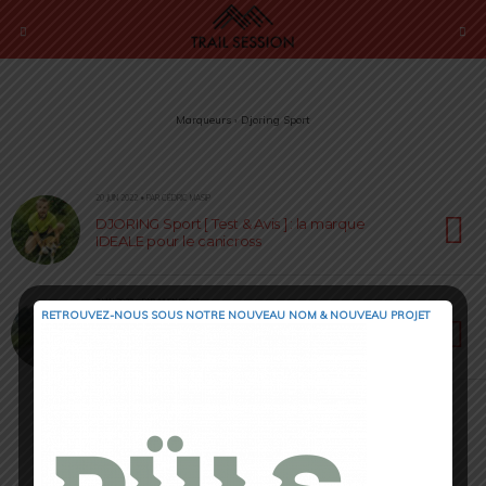
Marqueurs › Djoring Sport
20 JUIN 2022 • PAR CÉDRIC MASIP
DJORING Sport [ Test & Avis ] : la marque
IDEALE pour le canicross
2 MAI 2022 • PAR JULIEN PICOT
RETROUVEZ-NOUS SOUS NOTRE NOUVEAU NOM & NOUVEAU PROJET
Djoring [ Unboxing ] : prêt pour la pratique du
canicross ?