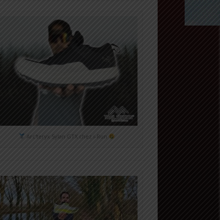
Arc'teryx Sylan GTX chez i-Run