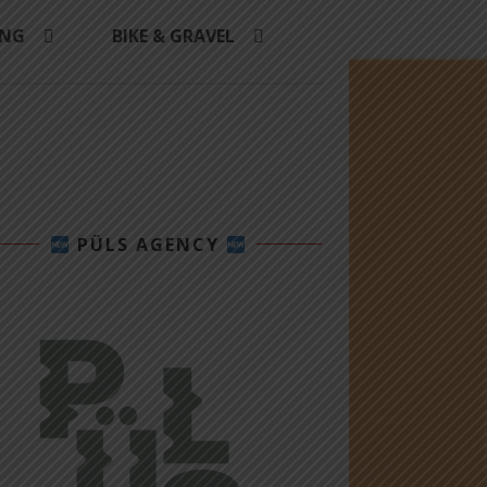
ING
BIKE & GRAVEL
PÜLS AGENCY