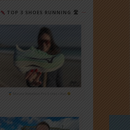
TOP 3 SHOES RUNNING 🛣
Mizuno Rebellion Pro 3 chez i-Run