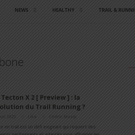
Y
NEWS
HEALTHY
TRAIL & RUNN
rbone
Tecton X 2 [ Preview ] : la
olution du Trail Running ?
ai 2023
Like
Cédric Masip
e en trail est un défi exigeant qui requiert des
ents performants et adaptés pour affronter les