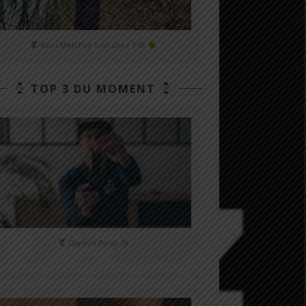
Asics MetaFuji Trail chez T4R
TOP 3 DU MOMENT
Garmin Fénix 7X