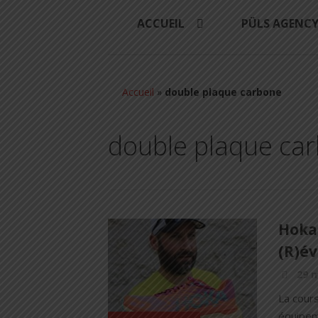
ACCUEIL
PÜLS AGENC
Accueil
»
double plaque carbone
double plaque ca
Hoka 
(R)év
29 m
La cours
équipem