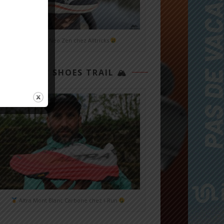
Mizuno Neo Zen chez Alltricks
TOP 3 SHOES TRAIL 🏔
Altra Mont Blanc Carbone chez i-Run