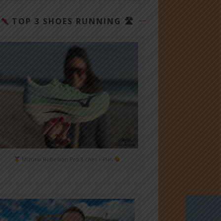
TOP 3 SHOES RUNNING 🛣
Mizuno Rebellion Pro 3 chez i-Run