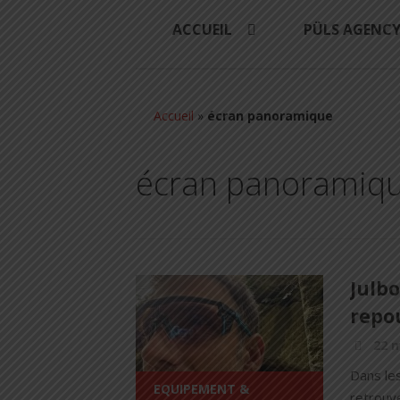
ACCUEIL
PÜLS AGENC
Accueil
»
écran panoramique
écran panoramiq
Julbo
repou
22 
Dans le
EQUIPEMENT &
retrouve