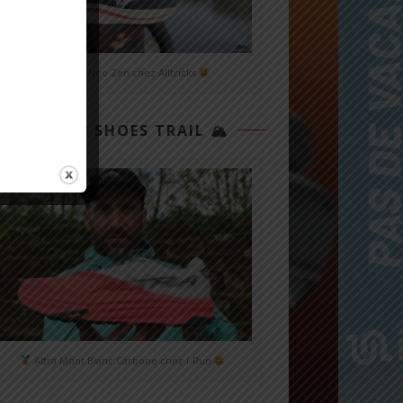
Mizuno Neo Zen chez Alltricks
TOP 3 SHOES TRAIL 🏔
Altra Mont Blanc Carbone chez i-Run