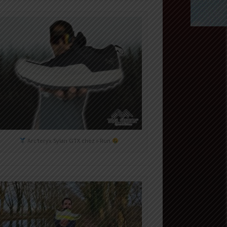
Arc'teryx Sylan GTX chez i-Run