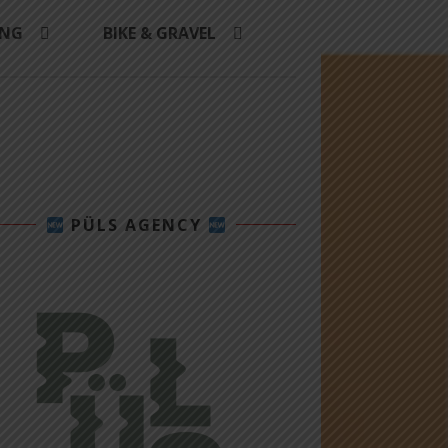
ING
BIKE & GRAVEL
PÜLS AGENCY