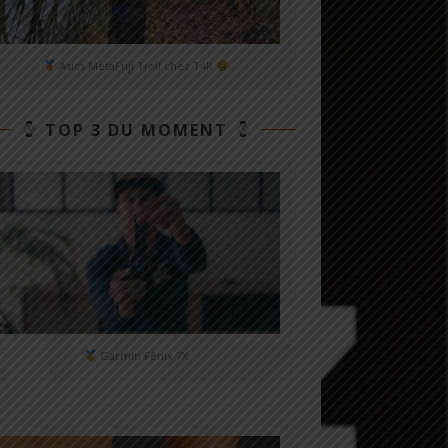
Asics MetaFuji Trail chez T4R
TOP 3 DU MOMENT
Garmin Fénix 7X