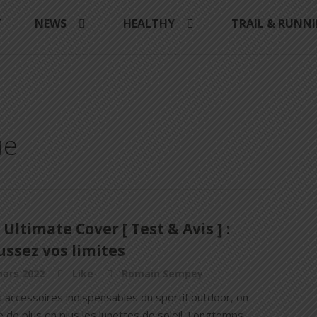
Y
NEWS
HEALTHY
TRAIL & RUNN
ue
 Ultimate Cover [ Test & Avis ] :
ssez vos limites
mars 2022
Like
Romain Sempey
s accessoires indispensables du sportif outdoor, on
 de plus en plus les lunettes de soleil. Longtemps