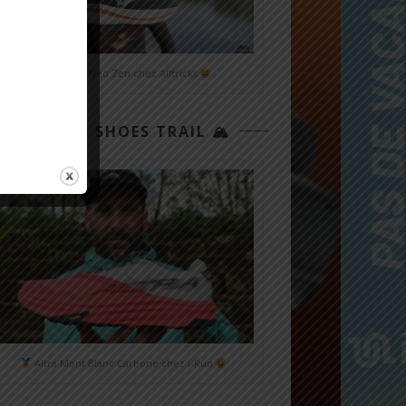
Mizuno Neo Zen chez Alltricks
TOP 3 SHOES TRAIL 🏔
Altra Mont Blanc Carbone chez i-Run