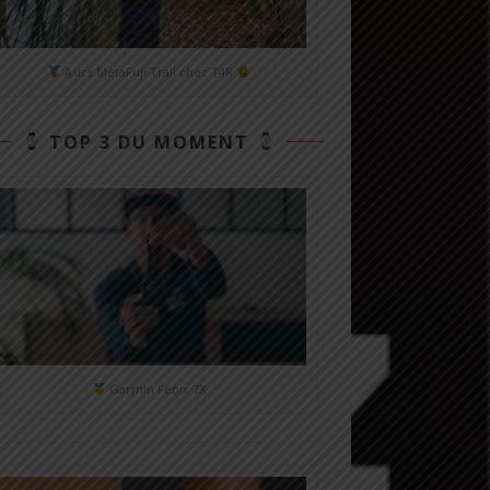
Asics MetaFuji Trail chez T4R
TOP 3 DU MOMENT
Garmin Fénix 7X