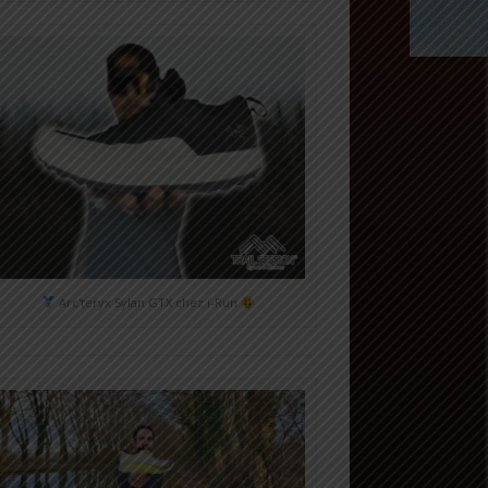
Arc'teryx Sylan GTX chez i-Run