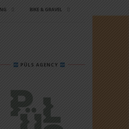
ING
BIKE & GRAVEL
PÜLS AGENCY