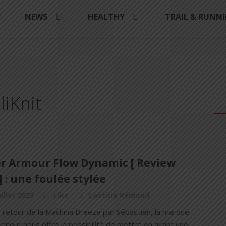
Y
NEWS
HEALTHY
TRAIL & RUNN
liKnit
r Armour Flow Dynamic [ Review
] : une foulée stylée
uillet 2023
Like
Laëtitia Rémond
e retour de la Machina Breeze par Sébastien, la marque
rmour nous offre la possibilité de mettre en avant une