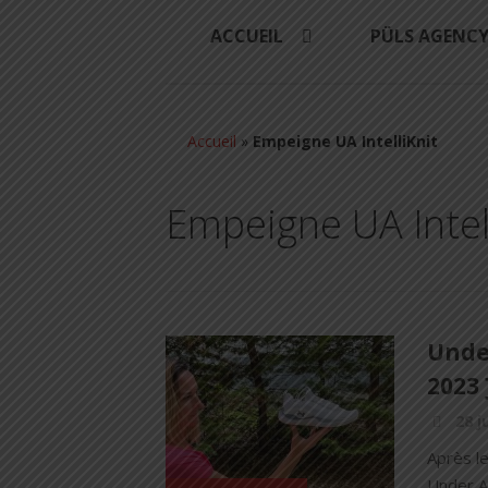
ACCUEIL
PÜLS AGENC
Accueil
»
Empeigne UA IntelliKnit
Empeigne UA Intel
Unde
2023 
28 j
Après l
Under A