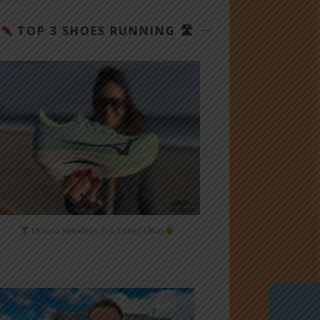
TOP 3 SHOES RUNNING 🛣
Mizuno Rebellion Pro 3 chez i-Run