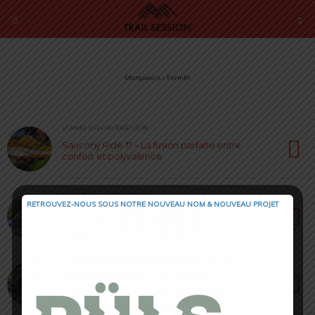
Marqueurs › Formfit
17 JANVIER 2024 • PAR SERGE FORTINI
Saucony Ride 17 – La fusion parfaite entre
confort et polyvalence
15 JANVIER 2023 • PAR ROMAIN SEMPEY
RETROUVEZ-NOUS SOUS NOTRE NOUVEAU NOM & NOUVEAU PROJET
Saucony Xodus Ultra [ Test 2023 ] : Tenez la
distance !
20 SEPTEMBRE 2021 • PAR ROMAIN SEMPEY
Endorphin Trail de Saucony : profitez du savoir-
faire de la route sur trail !