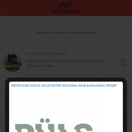
Marqueurs › Guêtre En Maille Bi-Élastique
18 JANVIER 2023 • PAR SÉBASTIEN RÉMOND
Cyklon Cross GTX by La Sportiva [ Test 2023 ] :
ultra technique
RETROUVEZ-NOUS SOUS NOTRE NOUVEAU NOM & NOUVEAU PROJET
Retour au début