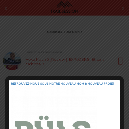
Marqueurs › Hoka Mach 5
13 MARS 2023 • PAR ANASTASIIA MASIP
Hoka Mach 5 [ Review ] : EXPLOSIVE ! Et sans
carbone !!!
RETROUVEZ-NOUS SOUS NOTRE NOUVEAU NOM & NOUVEAU PROJET
Retour au début