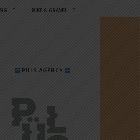
ING
BIKE & GRAVEL
PÜLS AGENCY