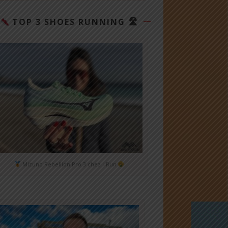
TOP 3 SHOES RUNNING 🛣
Mizuno Rebellion Pro 3 chez i-Run