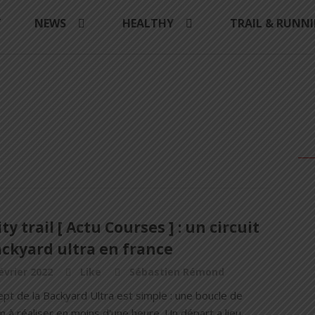
Y
NEWS
HEALTHY
TRAIL & RUNN
ity trail [ Actu Courses ] : un circuit
ckyard ultra en france
évrier 2022
Like
Sébastien Rémond
pt de la Backyard Ultra est simple : une boucle de
 à réaliser en moins d'une heure. Un départ a lieu