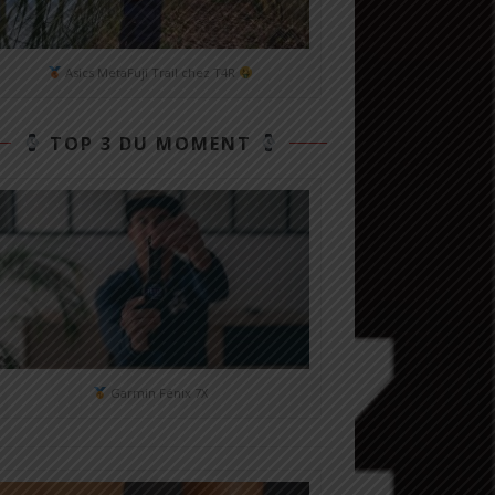
Asics MetaFuji Trail chez T4R
TOP 3 DU MOMENT
Garmin Fénix 7X