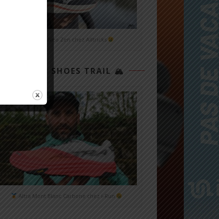
Mizuno Neo Zen chez Alltricks
TOP 3 SHOES TRAIL 🏔
Altra Mont Blanc Carbone chez i-Run