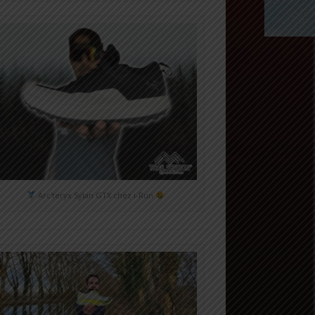
Arc'teryx Sylan GTX chez i-Run