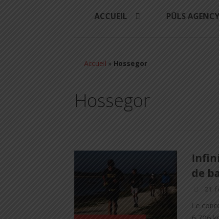
ACCUEIL
PÜLS AGENC
Accueil
»
Hossegor
Hossegor
Infin
de ba
21 f
Le conce
6,706 km