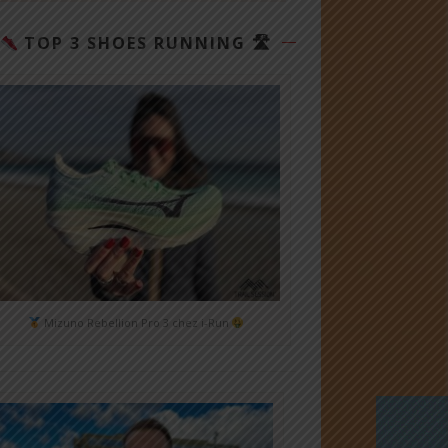
TOP 3 SHOES RUNNING 🛣
Mizuno Rebellion Pro 3 chez i-Run