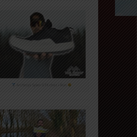
Arc'teryx Sylan GTX chez i-Run