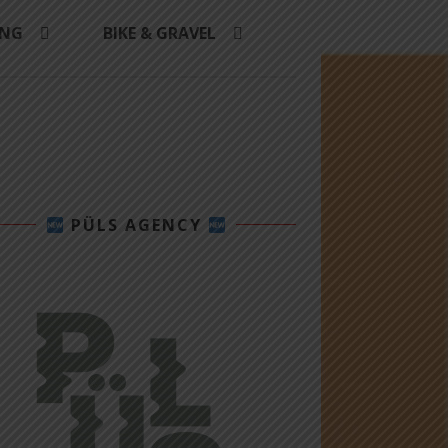
ING
BIKE & GRAVEL
PÜLS AGENCY