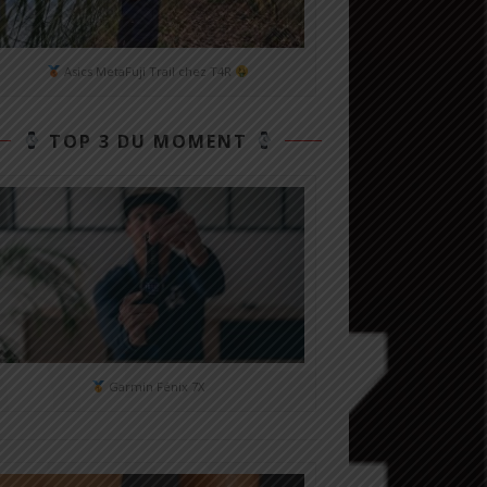
Asics MetaFuji Trail chez T4R
TOP 3 DU MOMENT
Garmin Fénix 7X