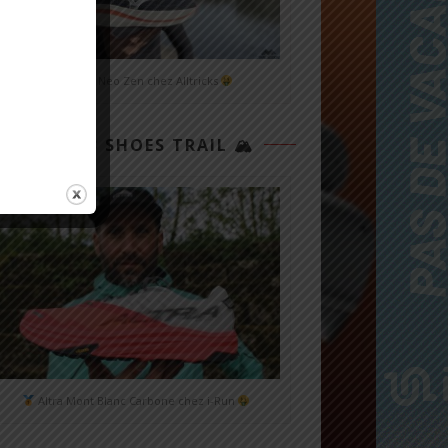
Mizuno Neo Zen chez Alltricks
TOP 3 SHOES TRAIL 🏔
Altra Mont Blanc Carbone chez i-Run