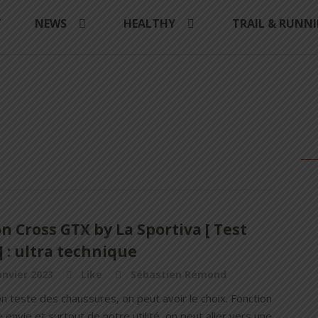
Y
NEWS
HEALTHY
TRAIL & RUNN
n Cross GTX by La Sportiva [ Test
] : ultra technique
anvier 2023
Like
Sébastien Rémond
 teste des chaussures, on peut avoir le choix. Fonction
 envie et surtout de notre utilité, on peut aller vers une