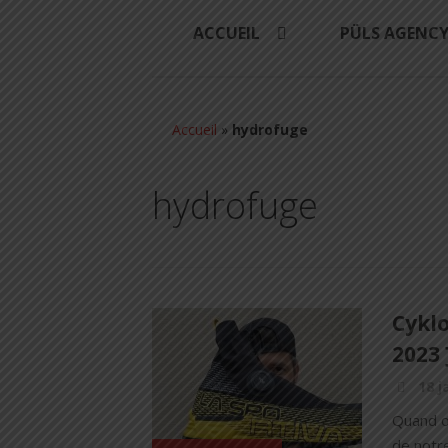
ACCUEIL
PÜLS AGENC
Accueil
»
hydrofuge
hydrofuge
Cyklo
2023 
18 j
Quand on
de notre