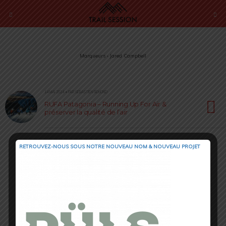
Marqueurs › Jared Campbell
14 MAI 2024 • PAR SÉBASTIEN RÉMOND
RUFA Patagonia – Running Up For Air &
préserver la qualité de l’air
RETROUVEZ-NOUS SOUS NOTRE NOUVEAU NOM & NOUVEAU PROJET
Retour au début