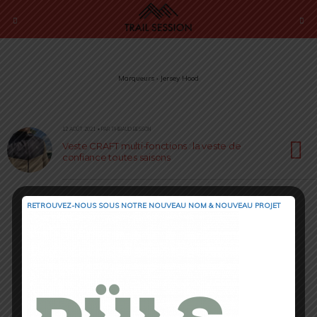
Marqueurs › Jersey Hood
12 AOÛT 2021 • PAR THIBAUD BESSON
Veste CRAFT multi-fonctions : la veste de
confiance toutes saisons
RETROUVEZ-NOUS SOUS NOTRE NOUVEAU NOM & NOUVEAU PROJET
Retour au début