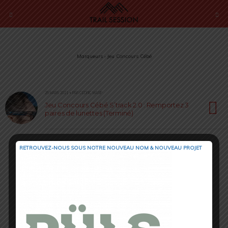
Marqueurs › Jeu Concours Cébé
25 MARS 2021 • PAR CÉDRIC MASIP
Jeu Concours Cébé S’track 2.0 : Remportez 3
paires de lunettes (Terminé)
RETROUVEZ-NOUS SOUS NOTRE NOUVEAU NOM & NOUVEAU PROJET
Retour au début