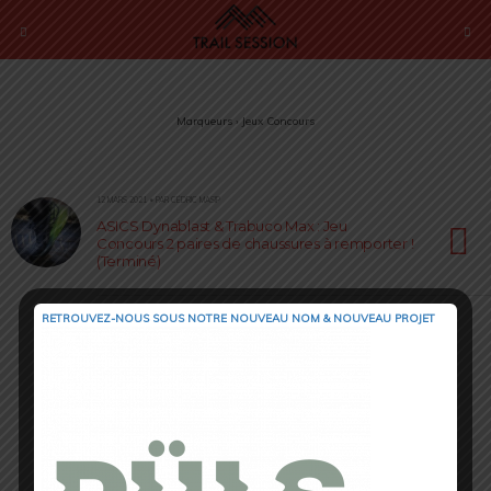
Marqueurs › Jeux Concours
12 MARS 2021 • PAR CÉDRIC MASIP
ASICS Dynablast & Trabuco Max : Jeu
Concours 2 paires de chaussures à remporter !
(Terminé)
RETROUVEZ-NOUS SOUS NOTRE NOUVEAU NOM & NOUVEAU PROJET
Retour au début