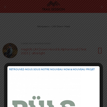
Marqueurs › LIM Down Hood
5 JANVIER 2023 • PAR NOËLLIE ROUSSET
Haglöfs LIM Down Hood & Alpha Hood [ Test
2023 ] : ultra light
RETROUVEZ-NOUS SOUS NOTRE NOUVEAU NOM & NOUVEAU PROJET
Retour au début