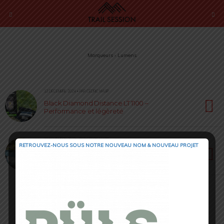
Marqueurs › Lumens
12 DÉCEMBRE 2024 • PAR CÉDRIC MASIP
Black Diamond Distance LT 1100 –
Performance et légèreté
22 NOVEMBRE 2022 • PAR CÉDRIC MASIP
RETROUVEZ-NOUS SOUS NOTRE NOUVEAU NOM & NOUVEAU PROJET
Accessoires EVADICT [ Test 2022] : Frontale et
flasque Souple