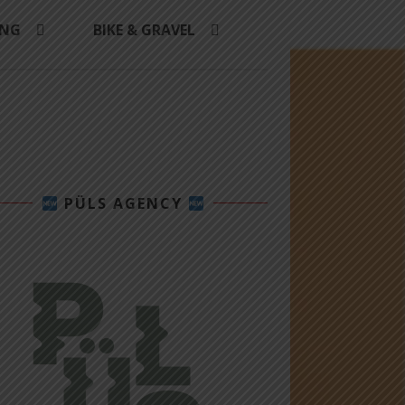
ING
BIKE & GRAVEL
PÜLS AGENCY