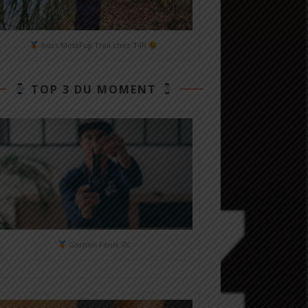
Asics MetaFuji Trail chez T4R
TOP 3 DU MOMENT
Garmin Fénix 7X