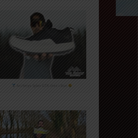
Arc'teryx Sylan GTX chez i-Run