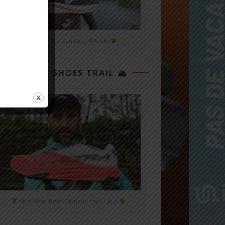
Mizuno Neo Zen chez Alltricks
TOP 3 SHOES TRAIL 🏔
Altra Mont Blanc Carbone chez i-Run