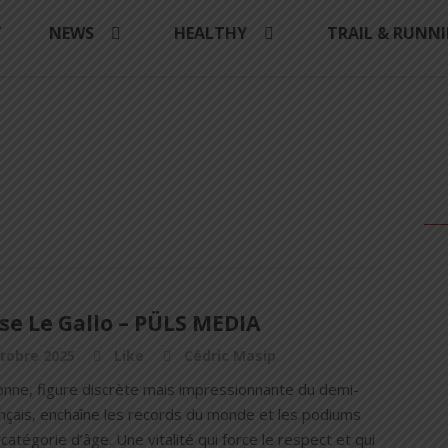
Y
NEWS
HEALTHY
TRAIL & RUNN
se Le Gallo – PÜLS MEDIA
tobre 2025
Like
Cédric Masip
onne, figure discrète mais impressionnante du demi-
ançais, enchaîne les records du monde et les podiums
catégorie d’âge. Une vitalité qui force le respect et qui