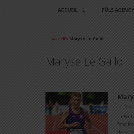
ACCUEIL
PÜLS AGENC
Accueil
»
Maryse Le Gallo
Maryse Le Gallo
Mary
9 oc
La Bret
fond fr
dans sa 