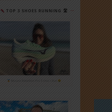
TOP 3 SHOES RUNNING 🛣
Mizuno Rebellion Pro 3 chez i-Run