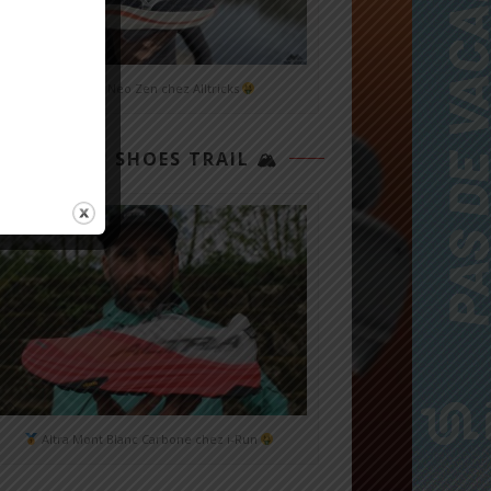
Mizuno Neo Zen chez Alltricks
TOP 3 SHOES TRAIL 🏔
Altra Mont Blanc Carbone chez i-Run