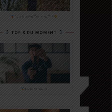
Asics MetaFuji Trail chez T4R
TOP 3 DU MOMENT
Garmin Fénix 7X