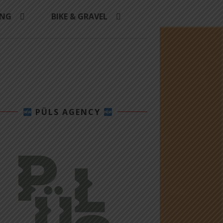
ING
BIKE & GRAVEL
PÜLS AGENCY