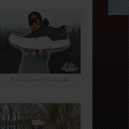
Arc'teryx Sylan GTX chez i-Run