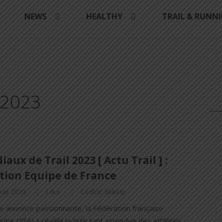
Y
NEWS
HEALTHY
TRAIL & RUNN
 2023
aux de Trail 2023 [ Actu Trail ] :
tion Equipe de France
ai 2023
Like
Cédric Masip
e annonce passionnante, la Fédération française
isme (FFA) a révélé la liste tant attendue des athlètes