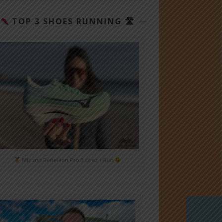
TOP 3 SHOES RUNNING 🛣
Mizuno Rebellion Pro 3 chez i-Run