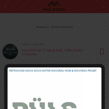
Marqueurs › Montra Cardio Gps
29 JUIN 2022 • PAR LOÏC ROIG
Garmin Fénix 7 [ Test & Avis] : l’offre la plus
complète
RETROUVEZ-NOUS SOUS NOTRE NOUVEAU NOM & NOUVEAU PROJET
Retour au début