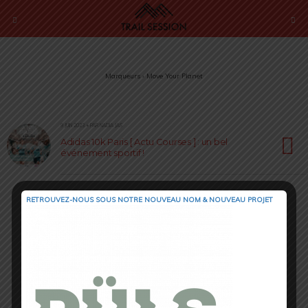
Marqueurs › Move Your Planet
9 JUIN 2023 • PAR NADIA JAS
Adidas 10k Paris [ Actu Courses ] : un bel
événement sportif !
RETROUVEZ-NOUS SOUS NOTRE NOUVEAU NOM & NOUVEAU PROJET
Retour au début