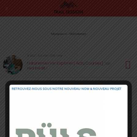
Marqueurs › Natureman
26 JUILLET 2022 • PAR CÉDRIC MASIP
Natureman Var Explorer [ Actu Courses ] : un
raid inédit !
RETROUVEZ-NOUS SOUS NOTRE NOUVEAU NOM & NOUVEAU PROJET
Retour au début