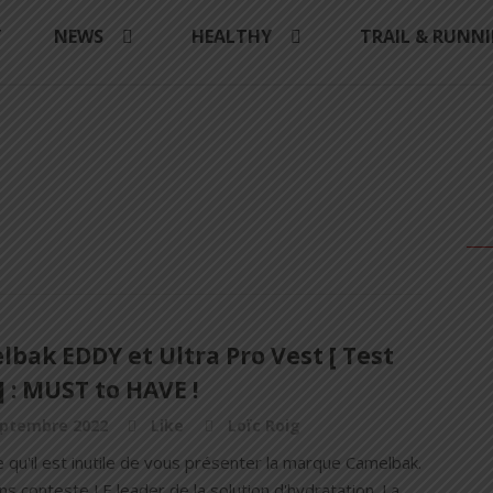
Y
NEWS
HEALTHY
TRAIL & RUNN
bak EDDY et Ultra Pro Vest [ Test
] : MUST to HAVE !
eptembre 2022
Like
Loïc Roig
 qu'il est inutile de vous présenter la marque Camelbak.
ns conteste LE leader de la solution d'hydratation. La