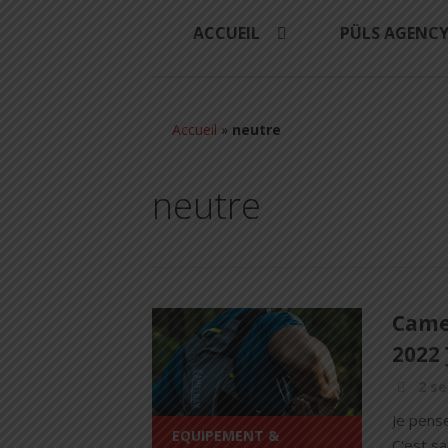
ACCUEIL
PÜLS AGENC
Accueil
»
neutre
neutre
Camel
2022 
2 s
Je pense
EQUIPEMENT &
C'est sa