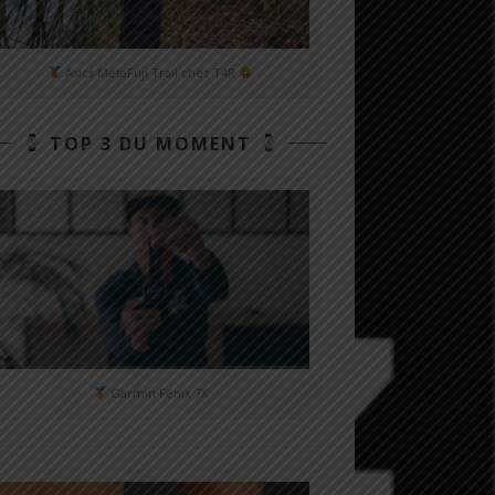
Asics MetaFuji Trail chez T4R
TOP 3 DU MOMENT
Garmin Fénix 7X