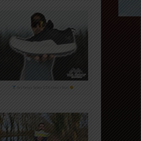
Arc'teryx Sylan GTX chez i-Run