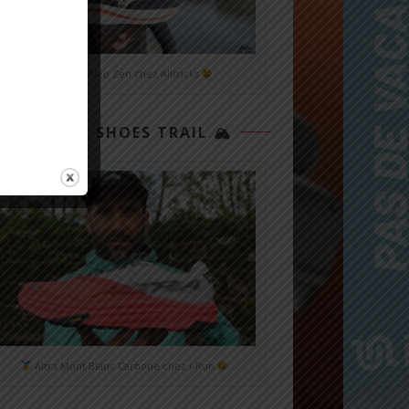
Mizuno Neo Zen chez Alltricks
TOP 3 SHOES TRAIL 🏔
Altra Mont Blanc Carbone chez i-Run