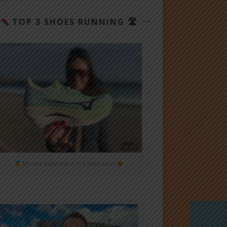
TOP 3 SHOES RUNNING 🛣
Mizuno Rebellion Pro 3 chez i-Run