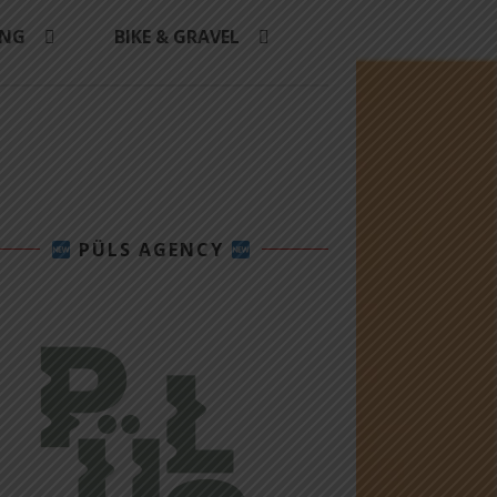
ING
BIKE & GRAVEL
PÜLS AGENCY