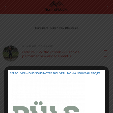
Marqueurs › Odlo X Pow Blackcomb
18 FÉVRIER 2024 • PAR CÉDRIC MASIP
Odlo x POW Blackcomb – Fusion de
performance & engagement(s)
RETROUVEZ-NOUS SOUS NOTRE NOUVEAU NOM & NOUVEAU PROJET
Retour au début