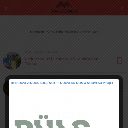
Marqueurs › Office National Du Tourisme Tunisien
20 MARS 2025 • PAR CÉDRIC MASIP
Endurance Trail Series & Eco-Tourisme en
Tunisie
5 MARS 2025 • PAR CÉDRIC MASIP
RETROUVEZ-NOUS SOUS NOTRE NOUVEAU NOM & NOUVEAU PROJET
Semi-Marathon Djerba 2025 – Sport, culture et
découverte