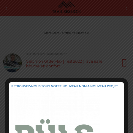
Marqueurs › Ortholite Amovible
16 DÉCEMBRE 2022 • PAR ROMAIN SEMPEY
Salomon Glide Max [ Test 2022 ] : avalez le
bitume en confort !
RETROUVEZ-NOUS SOUS NOTRE NOUVEAU NOM & NOUVEAU PROJET
Retour au début