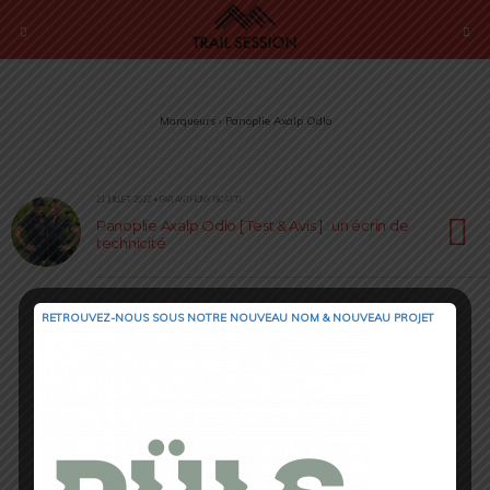
Marqueurs › Panoplie Axalp Odlo
21 JUILLET 2022 • PAR ANTHONY RICATTI
Panoplie Axalp Odlo [ Test & Avis ] : un écrin de
technicité
RETROUVEZ-NOUS SOUS NOTRE NOUVEAU NOM & NOUVEAU PROJET
Retour au début