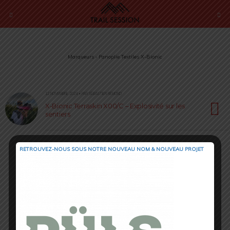
Marqueurs › Panoplie Textiles X-Bionic
12 NOVEMBRE 2024 • PAR SÉBASTIEN RÉMOND
X-Bionic Terraskin X00/C – Explosivité sur les
sentiers
RETROUVEZ-NOUS SOUS NOTRE NOUVEAU NOM & NOUVEAU PROJET
Retour au début