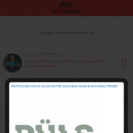
Marqueurs › Pebax® Rnew® & EVA-CM
23 AOÛT 2021 • PAR ROMAIN SEMPEY
Scarpa Spin 2.0 : innovations et respect de
l’environnement
RETROUVEZ-NOUS SOUS NOTRE NOUVEAU NOM & NOUVEAU PROJET
Retour au début