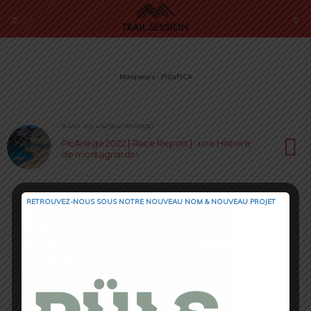
Marqueurs › PICaPICA
25 AOÛT 2022 • PAR SÉBASTIEN RÉMOND
PicAriège 2022 [ Race Report ] : une Histoire
de montagnards !
RETROUVEZ-NOUS SOUS NOTRE NOUVEAU NOM & NOUVEAU PROJET
Retour au début