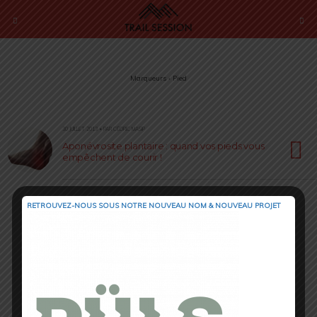
Marqueurs › Pied
30 JUILLET 2013 • PAR CÉDRIC MASIP
Aponévrosite plantaire : quand vos pieds vous
empêchent de courir !
RETROUVEZ-NOUS SOUS NOTRE NOUVEAU NOM & NOUVEAU PROJET
Retour au début